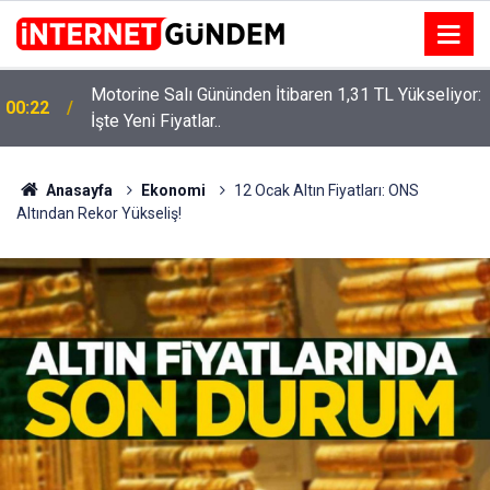
Motorine Salı Gününden İtibaren 1,31 TL Yükseliyor:
00:22
Neşet Ertaş’a “Bozkırın Tezenesi” Lakabını Kim
İşte Yeni Fiyatlar..
15:58
Verdi? Beyaz’la Joker Sorusunun Cevabı Merak
Edildi
Anasayfa
Ekonomi
12 Ocak Altın Fiyatları: ONS
Altından Rekor Yükseliş!