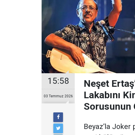
15:58
Neşet Ertaş
Lakabını Ki
03 Temmuz 2026
Sorusunun 
Beyaz’la Joker 