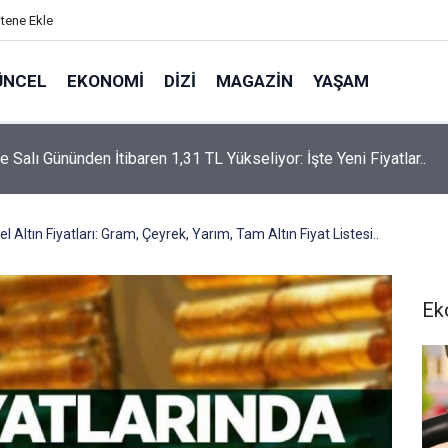
itene Ekle
ÜNCEL
EKONOMI
DIZI
MAGAZIN
YAŞAM
rtaş’a “Bozkırın Tezenesi” Lakabını Kim Verdi? Beyaz’la Joker
un Cevabı Merak Edildi
 Altın Fiyatları: Gram, Çeyrek, Yarım, Tam Altın Fiyat Listesi..
Ek