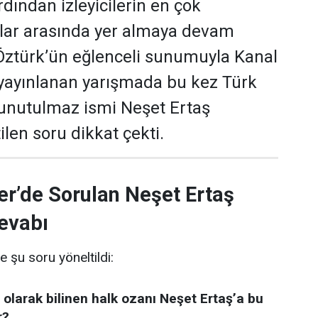
dından izleyicilerin en çok
ular arasında yer almaya devam
 Öztürk’ün eğlenceli sunumuyla Kanal
yayınlanan yarışmada bu kez Türk
 unutulmaz ismi Neşet Ertaş
len soru dikkat çekti.
er’de Sorulan Neşet Ertaş
evabı
e şu soru yöneltildi:
 olarak bilinen halk ozanı Neşet Ertaş’a bu
r?