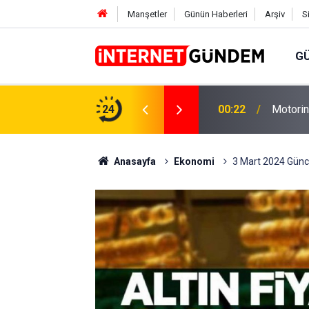
Manşetler
Günün Haberleri
Arşiv
S
G
Neşet E
,31 TL Yükseliyor: İşte Yeni Fiyatlar..
24
15:58
Sorusun
Anasayfa
Ekonomi
3 Mart 2024 Güncel