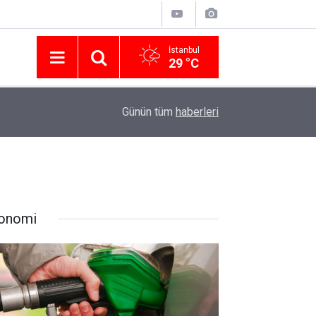
İstanbul
29 °C
Nissan Türkiye'den Temmuz 2026 Kampanyası! Q
16:23
Günün tüm
haberleri
Modellerinde Faizsiz Kredi ve İndirim Fırsatı
onomi