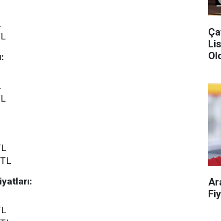
L
Ça
TL
Liste!
Old
:
L
TL
TL
 TL
yatları:
Ar
TL