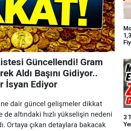
Mo
1,
Fiy
Listesi Güncellendi! Gram
rek Aldı Başını Gidiyor..
r İsyan Ediyor
esine dair güncel gelişmeler dikkat
le de altındaki hızlı yükselişin nedeni
3 
Ye
dı. Ortaya çıkan detaylara bakacak