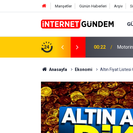
Manşetler
Günün Haberleri
Arşiv
S
G
Neşet E
,31 TL Yükseliyor: İşte Yeni Fiyatlar..
24
15:58
Sorusun
Anasayfa
Ekonomi
Altın Fiyat Listes