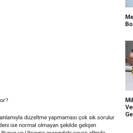
Me
Bo
Mi
or?
Ve
Ge
am anlamıyla düzeltme yapmaması çok sık sorulur
deni ise normal olmayan şekilde gelişen
r. Rusya ve Ukrayna arasındaki savaş altında