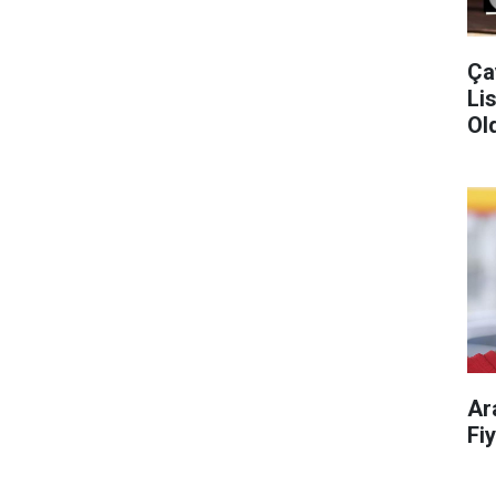
Ça
Liste!
Old
Ar