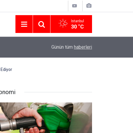
İstanbul
30 °C
Nissan Türkiye'den Temmuz 2026 Kampanyası! Q
16:23
Günün tüm
haberleri
Modellerinde Faizsiz Kredi ve İndirim Fırsatı
 Ediyor
onomi