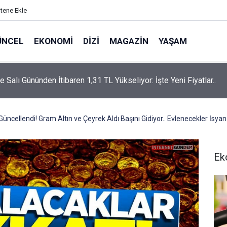
itene Ekle
ÜNCEL
EKONOMI
DIZI
MAGAZIN
YAŞAM
rtaş’a “Bozkırın Tezenesi” Lakabını Kim Verdi? Beyaz’la Joker
un Cevabı Merak Edildi
i Güncellendi! Gram Altın ve Çeyrek Aldı Başını Gidiyor.. Evlenecekler İsyan
Ek