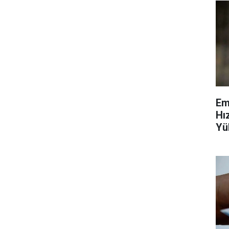
Em
Hı
Yü
Ve