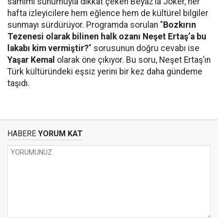
samimi sunumuyla dikkat çeken Beyaz’la Joker, her
hafta izleyicilere hem eğlence hem de kültürel bilgiler
sunmayı sürdürüyor. Programda sorulan "
Bozkırın
Tezenesi olarak bilinen halk ozanı Neşet Ertaş’a bu
lakabı kim vermiştir?
" sorusunun doğru cevabı ise
Yaşar Kemal
olarak öne çıkıyor. Bu soru, Neşet Ertaş’ın
Türk kültüründeki eşsiz yerini bir kez daha gündeme
taşıdı.
HABERE
YORUM KAT