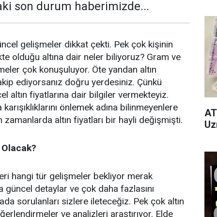
daki son durum haberimizde...
güncel gelişmeler dikkat çekti. Pek çok kişinin
te olduğu altına dair neler biliyoruz? Gram ve
meler çok konuşuluyor. Öte yandan altın
 takip ediyorsanız doğru yerdesiniz. Çünkü
l altın fiyatlarına dair bilgiler vermekteyiz.
 karışıklıklarını önlemek adına bilinmeyenlere
AT
 zamanlarda altın fiyatları bir hayli değişmişti.
Uz
e Olacak?
zleri hangi tür gelişmeler bekliyor merak
la güncel detaylar ve çok daha fazlasını
da sorulanları sizlere ileteceğiz. Pek çok altın
ğerlendirmeler ve analizleri araştırıyor. Elde