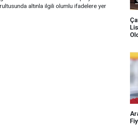
rultusunda altınla ilgili olumlu ifadelere yer
Ça
Liste!
Old
Ar