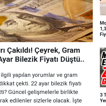
Mo
1,
Fiy
arı Çakıldı! Çeyrek, Gram
Ayar Bilezik Fiyatı Düştü..
a ilgili yapılan yorumlar ve gram
dikkat çekti. 22 ayar bilezik fiyatı
ti? Güncel gelişmelerle birlikte
3 
rak edilenler sizlerle olacak. İşte
Ye