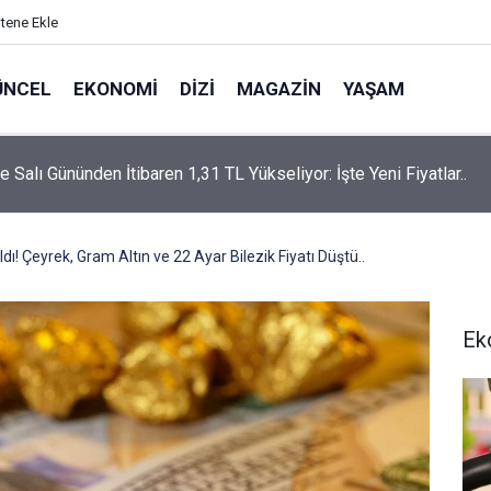
itene Ekle
ÜNCEL
EKONOMI
DIZI
MAGAZIN
YAŞAM
rtaş’a “Bozkırın Tezenesi” Lakabını Kim Verdi? Beyaz’la Joker
un Cevabı Merak Edildi
ıldı! Çeyrek, Gram Altın ve 22 Ayar Bilezik Fiyatı Düştü..
Ek