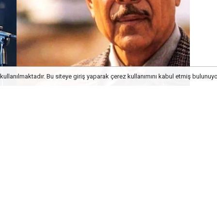
kullanılmaktadır. Bu siteye giriş yaparak çerez kullanımını kabul etmiş bulunuyo
’a “Bozkırın Tezenesi”
m Verdi? Beyaz’la Joker
Cevabı Merak Edildi
programında yöneltilen sorular, her
dından izleyicilerin en çok