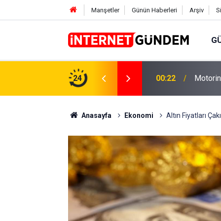
Manşetler
Günün Haberleri
Arşiv
S
G
Neşet E
,31 TL Yükseliyor: İşte Yeni Fiyatlar..
24
15:58
Sorusun
Anasayfa
Ekonomi
Altın Fiyatları Çak