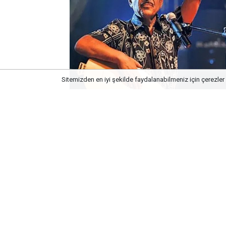
Sitemizden en iyi şekilde faydalanabilmeniz için çerezler 
15:58
Neşet Ertaş
Lakabını Ki
03 Temmuz 2026
Sorusunun 
Beyaz’la Joker 
yeni bölümün ar