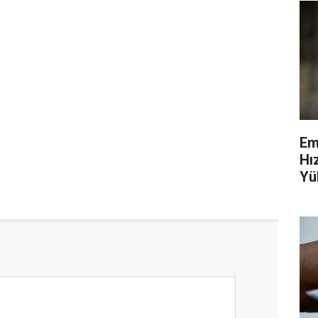
Em
Hı
Yü
Ve