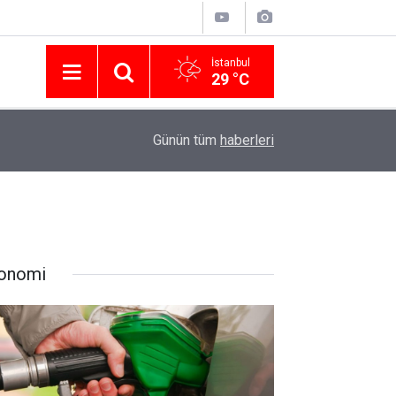
İstanbul
29 °C
Nissan Türkiye'den Temmuz 2026 Kampanyası! Q
16:23
Günün tüm
haberleri
Modellerinde Faizsiz Kredi ve İndirim Fırsatı
onomi