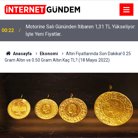
Motorine Salı Gününden İtibaren 1,31 TL Yükseliyor:
00:22
Neşet Ertaş’a “Bozkırın Tezenesi” Lakabını Kim
İşte Yeni Fiyatlar..
15:58
Verdi? Beyaz’la Joker Sorusunun Cevabı Merak
Edildi
Anasayfa
Ekonomi
Altın Fiyatlarında Son Dakika! 0.25
Gram Altın ve 0.50 Gram Altın Kaç TL? (18 Mayıs 2022)