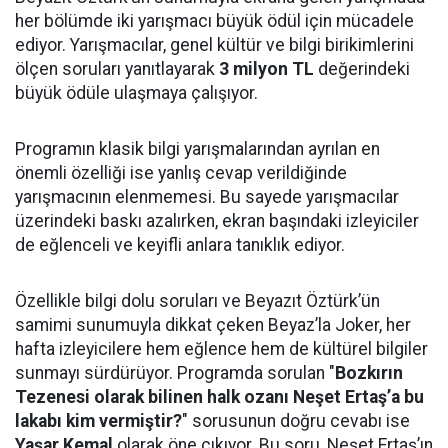
her bölümde iki yarışmacı büyük ödül için mücadele
ediyor. Yarışmacılar, genel kültür ve bilgi birikimlerini
ölçen soruları yanıtlayarak
3 milyon TL
değerindeki
büyük ödüle ulaşmaya çalışıyor.
Programın klasik bilgi yarışmalarından ayrılan en
önemli özelliği ise yanlış cevap verildiğinde
yarışmacının elenmemesi. Bu sayede yarışmacılar
üzerindeki baskı azalırken, ekran başındaki izleyiciler
de eğlenceli ve keyifli anlara tanıklık ediyor.
Özellikle bilgi dolu soruları ve Beyazıt Öztürk’ün
samimi sunumuyla dikkat çeken Beyaz’la Joker, her
hafta izleyicilere hem eğlence hem de kültürel bilgiler
sunmayı sürdürüyor. Programda sorulan "
Bozkırın
Tezenesi olarak bilinen halk ozanı Neşet Ertaş’a bu
lakabı kim vermiştir?
" sorusunun doğru cevabı ise
Yaşar Kemal
olarak öne çıkıyor. Bu soru, Neşet Ertaş’ın