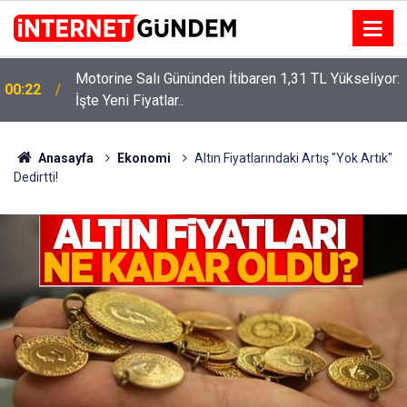
Motorine Salı Gününden İtibaren 1,31 TL Yükseliyor:
00:22
Neşet Ertaş’a “Bozkırın Tezenesi” Lakabını Kim
İşte Yeni Fiyatlar..
15:58
Verdi? Beyaz’la Joker Sorusunun Cevabı Merak
Edildi
Anasayfa
Ekonomi
Altın Fiyatlarındaki Artış "Yok Artık"
Dedirtti!