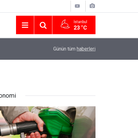
İstanbul
23 °C
Nissan Türkiye'den Temmuz 2026 Kampanyası! Q
16:23
Günün tüm
haberleri
Modellerinde Faizsiz Kredi ve İndirim Fırsatı
onomi