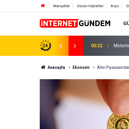
Manşetler
Günün Haberleri
Arşiv
S
G
Neşet E
,31 TL Yükseliyor: İşte Yeni Fiyatlar..
24
15:58
Sorusun
Anasayfa
Ekonomi
Altın Piyasasından