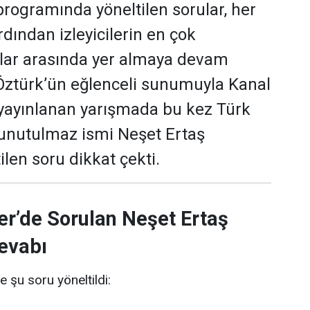
programında yöneltilen sorular, her
dından izleyicilerin en çok
ular arasında yer almaya devam
 Öztürk’ün eğlenceli sunumuyla Kanal
yayınlanan yarışmada bu kez Türk
 unutulmaz ismi Neşet Ertaş
len soru dikkat çekti.
er’de Sorulan Neşet Ertaş
evabı
e şu soru yöneltildi: