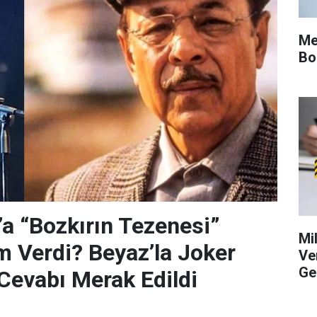
Me
Bo
’a “Bozkırın Tezenesi”
Mi
m Verdi? Beyaz’la Joker
Ve
Ge
Cevabı Merak Edildi