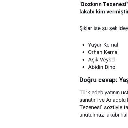
"Bozkırın Tezenesi"
lakabı kim vermişti
Şıklar ise şu şekildey
Yaşar Kemal
Orhan Kemal
Aşık Veysel
Abidin Dino
Doğru cevap: Ya
Türk edebiyatının u
sanatını ve Anadolu 
Tezenesi" sözüyle t
unutulmaz lakabı hali