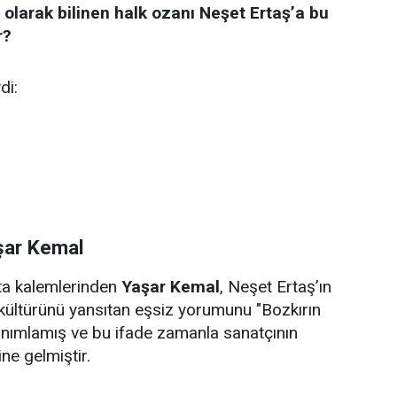
 olarak bilinen halk ozanı Neşet Ertaş’a bu
r?
di:
şar Kemal
sta kalemlerinden
Yaşar Kemal
, Neşet Ertaş’ın
kültürünü yansıtan eşsiz yorumunu "Bozkırın
anımlamış ve bu ifade zamanla sanatçının
ne gelmiştir.