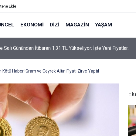
itene Ekle
ÜNCEL
EKONOMI
DIZI
MAGAZIN
YAŞAM
rtaş’a “Bozkırın Tezenesi” Lakabını Kim Verdi? Beyaz’la Joker
un Cevabı Merak Edildi
 Kötü Haber! Gram ve Çeyrek Altın Fiyatı Zirve Yaptı!
Ek