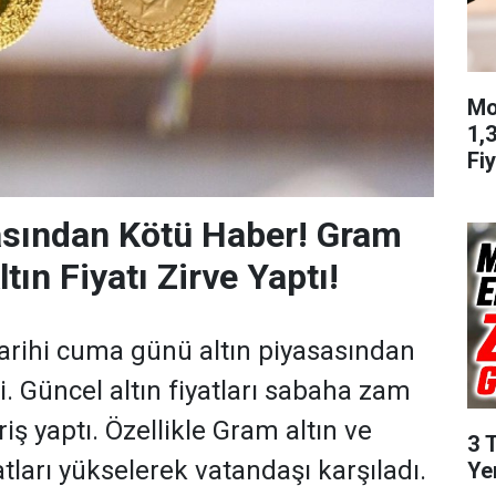
Mo
1,
Fiy
asından Kötü Haber! Gram
tın Fiyatı Zirve Yaptı!
tarihi cuma günü altın piyasasından
. Güncel altın fiyatları sabaha zam
riş yaptı. Özellikle Gram altın ve
3 
atları yükselerek vatandaşı karşıladı.
Ye