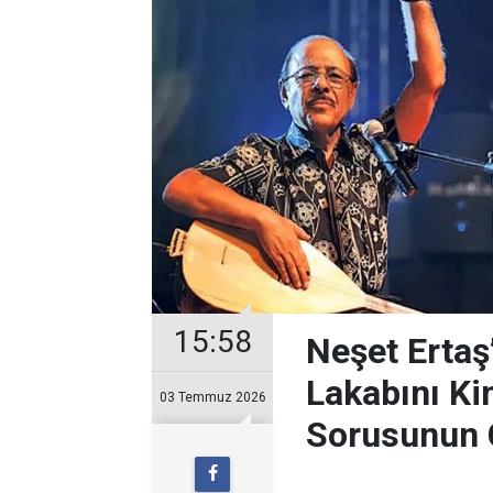
15:58
Neşet Ertaş
Lakabını Ki
03 Temmuz 2026
Sorusunun 