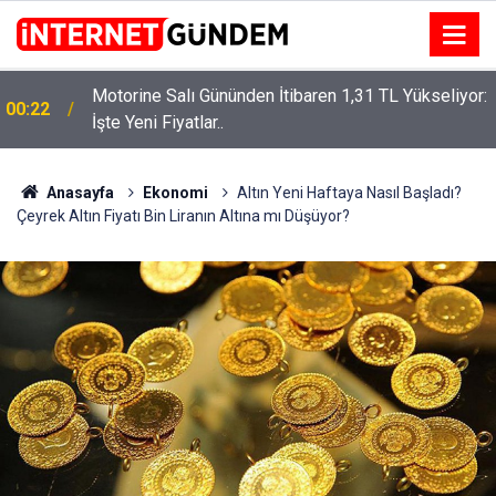
Motorine Salı Gününden İtibaren 1,31 TL Yükseliyor:
ru
00:22
İşte Yeni Fiyatlar..
Anasayfa
Ekonomi
Altın Yeni Haftaya Nasıl Başladı?
Çeyrek Altın Fiyatı Bin Liranın Altına mı Düşüyor?