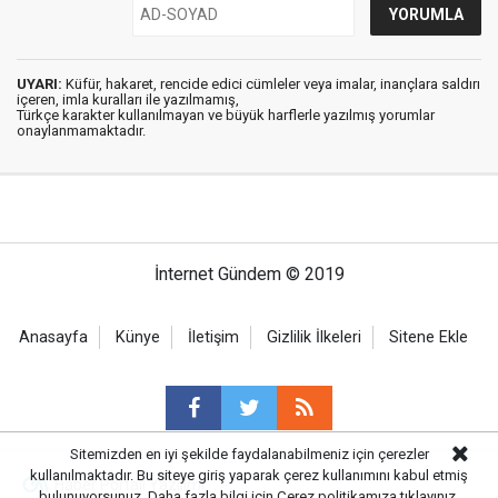
UYARI:
Küfür, hakaret, rencide edici cümleler veya imalar, inançlara saldırı
içeren, imla kuralları ile yazılmamış,
Türkçe karakter kullanılmayan ve büyük harflerle yazılmış yorumlar
onaylanmamaktadır.
İnternet Gündem © 2019
Anasayfa
Künye
İletişim
Gizlilik İlkeleri
Sitene Ekle
Sitemizden en iyi şekilde faydalanabilmeniz için çerezler
kullanılmaktadır. Bu siteye giriş yaparak çerez kullanımını kabul etmiş
Haber Portalı Yazılımı
bulunuyorsunuz. Daha fazla bilgi için
Çerez politikamıza
tıklayınız.