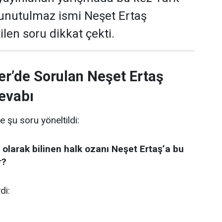
 unutulmaz ismi Neşet Ertaş
len soru dikkat çekti.
er’de Sorulan Neşet Ertaş
evabı
e şu soru yöneltildi:
 olarak bilinen halk ozanı Neşet Ertaş’a bu
r?
di: