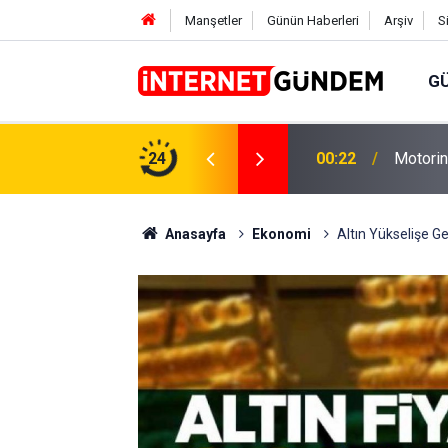
Manşetler
Günün Haberleri
Arşiv
S
G
Neşet E
,31 TL Yükseliyor: İşte Yeni Fiyatlar..
24
15:58
Sorusun
Anasayfa
Ekonomi
Altın Yükselişe G