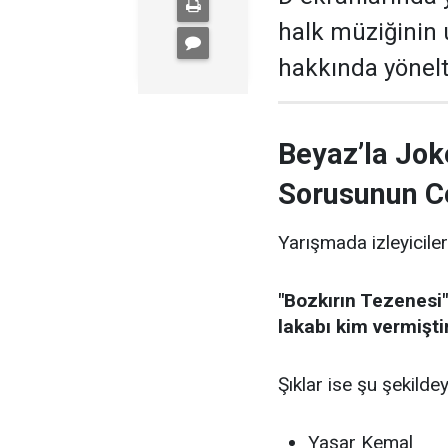
halk müziğinin
hakkında yönelti
Beyaz’la Jok
Sorusunun C
Yarışmada izleyiciler
"Bozkırın Tezenesi"
lakabı kim vermişti
Şıklar ise şu şekildey
Yaşar Kemal