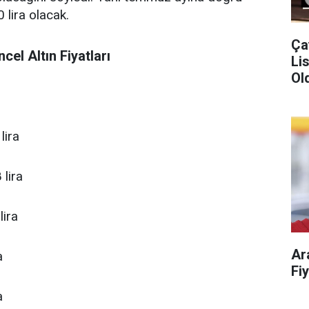
 lira olacak.
Ça
el Altın Fiyatları
Liste!
Old
lira
 lira
lira
Ar
a
a