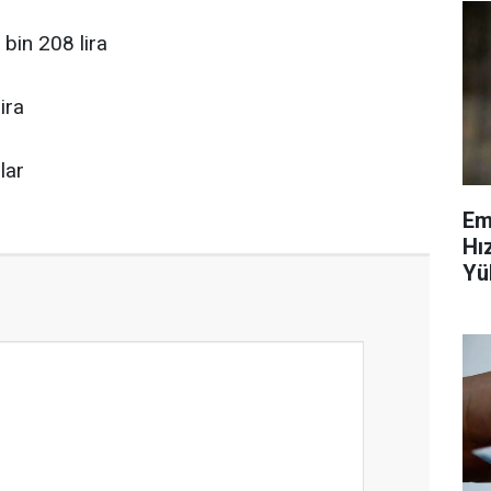
ı bin 208 lira
ira
lar
Em
Hı
Yü
Ve