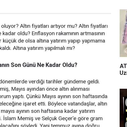
 oluyor? Altın fiyatları artıyor mu? Altın fiyatları
e kadar oldu? Enflasyon rakamının artmasının
r küçük de olsa altına yatırım yapıp yapmama
ldı. Altına yatırım yapılmalı mı?
ftanın Son Günü Ne Kadar Oldu?
AT
Uz
dönemlerde verdiği tarihler gündeme geldi.
iş, Mayıs ayından önce altın alınması
orum yaptı. Çünkü Mayıs ayının son haftasında
seleceğine işaret etti. Böylece vatandaşlar, altın
 mayıs ayının son haftasına kadar yatırım
di. İslam Memiş ve Selçuk Geçer’e göre gram
a olacağını söyledi. Yani temmuz ayına doğru