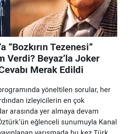
’a “Bozkırın Tezenesi”
m Verdi? Beyaz’la Joker
Cevabı Merak Edildi
programında yöneltilen sorular, her
dından izleyicilerin en çok
ular arasında yer almaya devam
 Öztürk’ün eğlenceli sunumuyla Kanal
yayınlanan yarışmada bu kez Türk