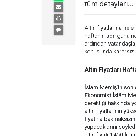
tüm detayları...
Altın fiyatlarına neler
haftanın son günü n
ardından vatandaşla
konusunda kararsız ka
Altın Fiyatları Ha
İslam Memiş’in son 
Ekonomist İslâm Mem
gerektiği hakkında y
altın fiyatlarının yük
fiyatına bakmaksızın
yapacaklarını söyle
altın fiyatı 1450 lir