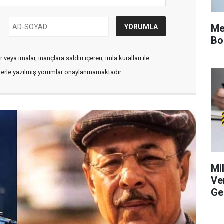
Me
Bo
veya imalar, inançlara saldırı içeren, imla kuralları ile
flerle yazılmış yorumlar onaylanmamaktadır.
Mi
Ve
Ge