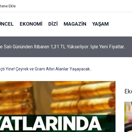
itene Ekle
ÜNCEL
EKONOMI
DIZI
MAGAZIN
YAŞAM
rtaş’a “Bozkırın Tezenesi” Lakabını Kim Verdi? Beyaz’la Joker
un Cevabı Merak Edildi
eçti Yine! Çeyrek ve Gram Altın Alanlar Yaşayacak..
Ek