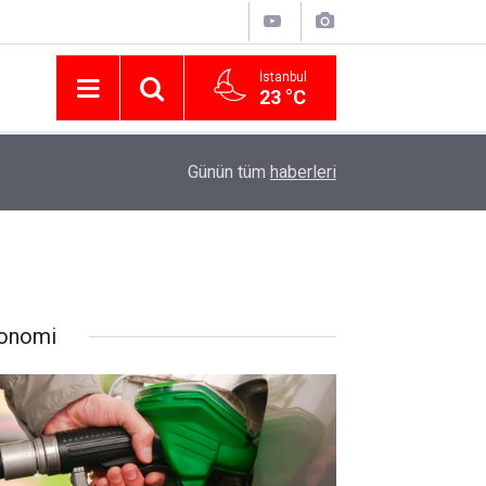
İstanbul
23 °C
Nissan Türkiye'den Temmuz 2026 Kampanyası! Q
16:23
Günün tüm
haberleri
Modellerinde Faizsiz Kredi ve İndirim Fırsatı
onomi