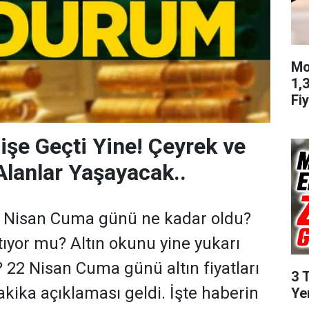
Mo
1,
Fiy
lişe Geçti Yine! Çeyrek ve
Alanlar Yaşayacak..
 22 Nisan Cuma günü ne kadar oldu?
artıyor mu? Altın okunu yine yukarı
? 22 Nisan Cuma günü altın fiyatları
3 
kika açıklaması geldi. İşte haberin
Ye