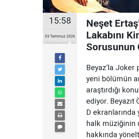
15:58
Neşet Ertaş
Lakabını Ki
03 Temmuz 2026
Sorusunun 
Beyaz’la Joker 
yeni bölümün ar
araştırdığı kon
ediyor. Beyazıt
D ekranlarında 
halk müziğinin
hakkında yönelti