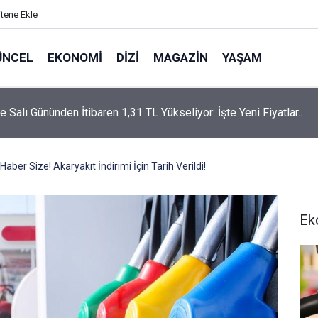
itene Ekle
ÜNCEL
EKONOMI
DIZI
MAGAZIN
YAŞAM
rtaş’a “Bozkırın Tezenesi” Lakabını Kim Verdi? Beyaz’la Joker
un Cevabı Merak Edildi
Haber Size! Akaryakıt İndirimi İçin Tarih Verildi!
Ek