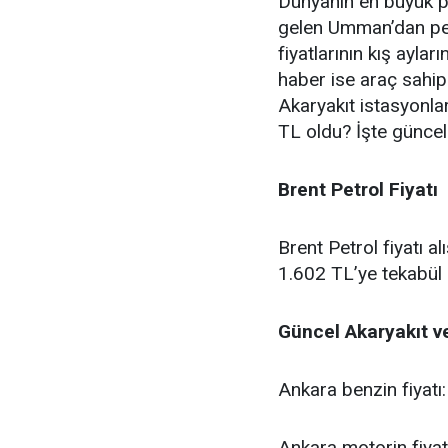
Dünyanın en büyük pe
gelen Umman’dan petr
fiyatlarının kış aylar
haber ise araç sahipl
Akaryakıt istasyonlar
TL oldu? İşte güncel 
Brent Petrol Fiyatı
Brent Petrol fiyatı alı
1.602 TL’ye tekabül e
Güncel Akaryakıt ve
Ankara benzin fiyatı
Ankara motorin fiyat