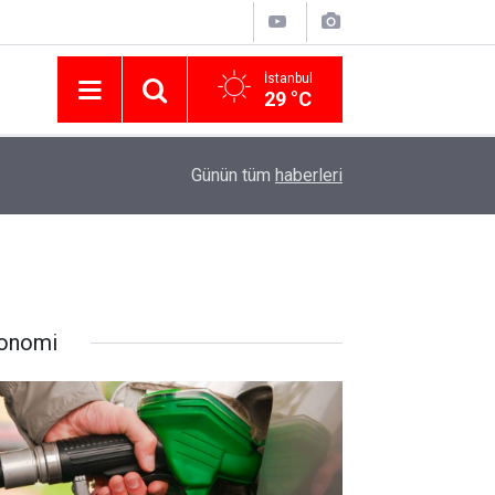
İstanbul
29 °C
Nissan Türkiye'den Temmuz 2026 Kampanyası! Q
16:23
Günün tüm
haberleri
Modellerinde Faizsiz Kredi ve İndirim Fırsatı
onomi