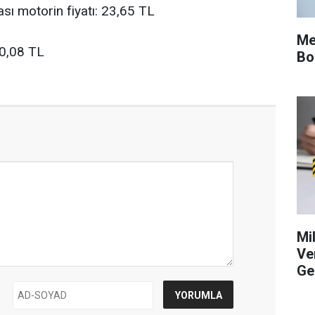
sı motorin fiyatı: 23,65 TL
Me
10,08 TL
Bo
Mi
Ve
Ge