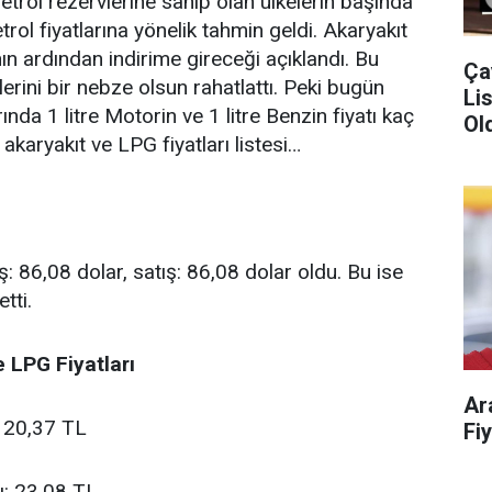
trol rezervlerine sahip olan ülkelerin başında
ol fiyatlarına yönelik tahmin geldi. Akaryakıt
ının ardından indirime gireceği açıklandı. Bu
Ça
erini bir nebze olsun rahatlattı. Peki bugün
Liste!
ında 1 litre Motorin ve 1 litre Benzin fiyatı kaç
Old
akaryakıt ve LPG fiyatları listesi…
ş:
86,08 dolar, satış: 86,08 dolar oldu. Bu ise
tti.
 LPG Fiyatları
Ar
: 20,37 TL
ı: 23,08 TL