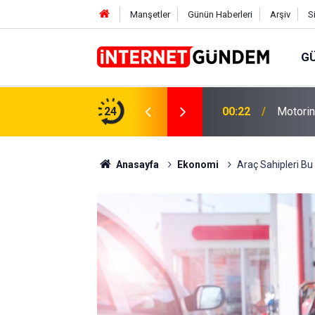
Manşetler
Günün Haberleri
Arşiv
S
G
Neşet E
,31 TL Yükseliyor: İşte Yeni Fiyatlar..
24
15:58
Sorusun
Anasayfa
Ekonomi
Araç Sahipleri Bu 