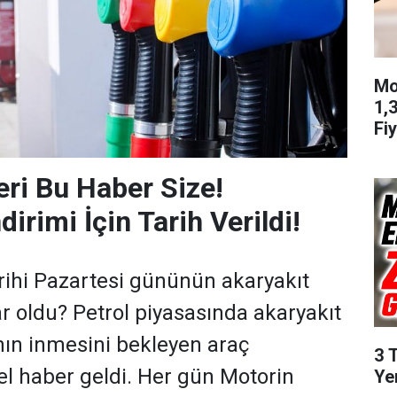
Mo
1,
Fiy
eri Bu Haber Size!
dirimi İçin Tarih Verildi!
arihi Pazartesi gününün akaryakıt
ar oldu? Petrol piyasasında akaryakıt
ının inmesini bekleyen araç
3 
el haber geldi. Her gün Motorin
Ye