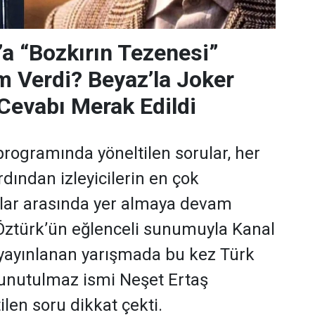
’a “Bozkırın Tezenesi”
m Verdi? Beyaz’la Joker
Cevabı Merak Edildi
programında yöneltilen sorular, her
dından izleyicilerin en çok
ular arasında yer almaya devam
 Öztürk’ün eğlenceli sunumuyla Kanal
yayınlanan yarışmada bu kez Türk
 unutulmaz ismi Neşet Ertaş
len soru dikkat çekti.