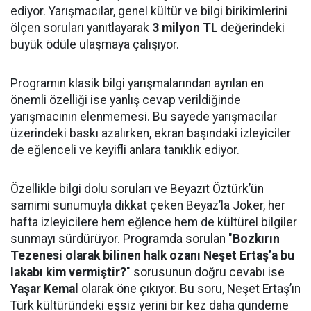
ediyor. Yarışmacılar, genel kültür ve bilgi birikimlerini
ölçen soruları yanıtlayarak
3 milyon TL
değerindeki
büyük ödüle ulaşmaya çalışıyor.
Programın klasik bilgi yarışmalarından ayrılan en
önemli özelliği ise yanlış cevap verildiğinde
yarışmacının elenmemesi. Bu sayede yarışmacılar
üzerindeki baskı azalırken, ekran başındaki izleyiciler
de eğlenceli ve keyifli anlara tanıklık ediyor.
Özellikle bilgi dolu soruları ve Beyazıt Öztürk’ün
samimi sunumuyla dikkat çeken Beyaz’la Joker, her
hafta izleyicilere hem eğlence hem de kültürel bilgiler
sunmayı sürdürüyor. Programda sorulan "
Bozkırın
Tezenesi olarak bilinen halk ozanı Neşet Ertaş’a bu
lakabı kim vermiştir?
" sorusunun doğru cevabı ise
Yaşar Kemal
olarak öne çıkıyor. Bu soru, Neşet Ertaş’ın
Türk kültüründeki eşsiz yerini bir kez daha gündeme