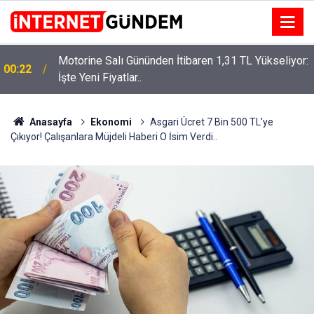
Motorine Salı Gününden İtibaren 1,31 TL Yükseliyor:
ru
00:22
İşte Yeni Fiyatlar..
Anasayfa
Ekonomi
Asgari Ücret 7 Bin 500 TL'ye
Çıkıyor! Çalışanlara Müjdeli Haberi O İsim Verdi..