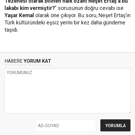
Tezenesi olarak bilinen halk ozanı Neşet Ertaş’a bu
lakabı kim vermiştir?
" sorusunun doğru cevabı ise
Yaşar Kemal
olarak öne çıkıyor. Bu soru, Neşet Ertaş’ın
Türk kültüründeki eşsiz yerini bir kez daha gündeme
taşıdı.
HABERE
YORUM KAT