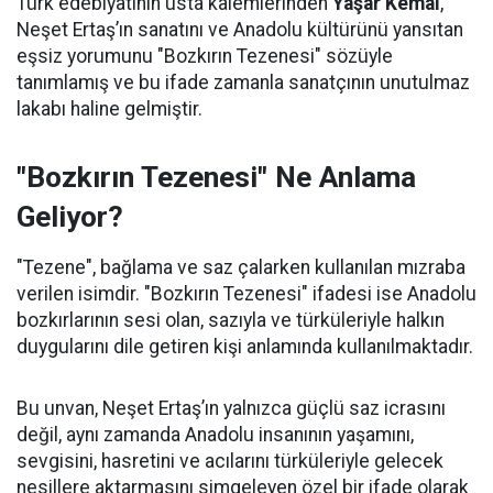
Türk edebiyatının usta kalemlerinden
Yaşar Kemal
,
Neşet Ertaş’ın sanatını ve Anadolu kültürünü yansıtan
eşsiz yorumunu "Bozkırın Tezenesi" sözüyle
tanımlamış ve bu ifade zamanla sanatçının unutulmaz
lakabı haline gelmiştir.
"Bozkırın Tezenesi" Ne Anlama
Geliyor?
"Tezene", bağlama ve saz çalarken kullanılan mızraba
verilen isimdir. "Bozkırın Tezenesi" ifadesi ise Anadolu
bozkırlarının sesi olan, sazıyla ve türküleriyle halkın
duygularını dile getiren kişi anlamında kullanılmaktadır.
Bu unvan, Neşet Ertaş’ın yalnızca güçlü saz icrasını
değil, aynı zamanda Anadolu insanının yaşamını,
sevgisini, hasretini ve acılarını türküleriyle gelecek
nesillere aktarmasını simgeleyen özel bir ifade olarak