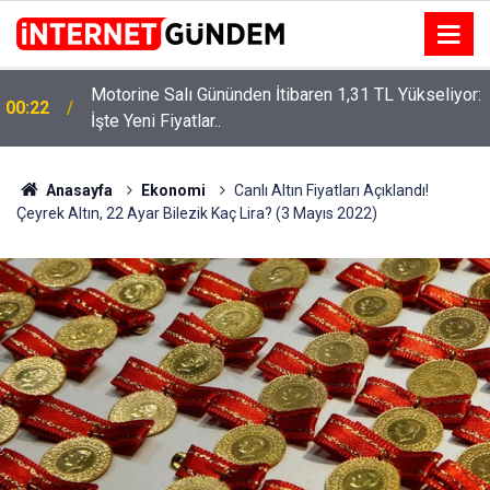
Motorine Salı Gününden İtibaren 1,31 TL Yükseliyor:
00:22
İşte Yeni Fiyatlar..
Neşet Ertaş’a “Bozkırın Tezenesi” Lakabını Kim
15:58
Verdi? Beyaz’la Joker Sorusunun Cevabı Merak
Edildi
Anasayfa
Ekonomi
Canlı Altın Fiyatları Açıklandı!
Çeyrek Altın, 22 Ayar Bilezik Kaç Lira? (3 Mayıs 2022)