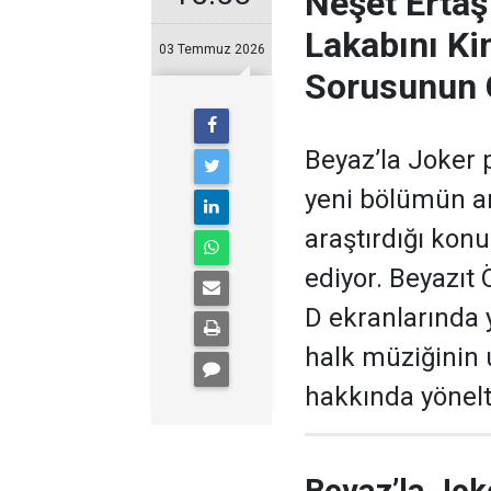
Neşet Ertaş
Lakabını Ki
03 Temmuz 2026
Sorusunun 
Beyaz’la Joker 
yeni bölümün ar
araştırdığı kon
ediyor. Beyazıt
D ekranlarında 
halk müziğinin
hakkında yönelti