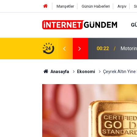
Manşetler
Günün Haberleri
Arşiv
S
G
Neşet E
,31 TL Yükseliyor: İşte Yeni Fiyatlar..
24
15:58
Sorusun
Anasayfa
Ekonomi
Çeyrek Altın Yine 