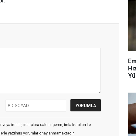
or.
Em
Hı
Yü
Ve
veya imalar, inançlara saldırı içeren, imla kuralları ile
flerle yazılmış yorumlar onaylanmamaktadır.