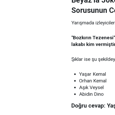
Beyaz’la Jok
Sorusunun C
Yarışmada izleyiciler
"Bozkırın Tezenesi"
lakabı kim vermişti
Şıklar ise şu şekildey
Yaşar Kemal
Orhan Kemal
Aşık Veysel
Abidin Dino
Doğru cevap: Ya