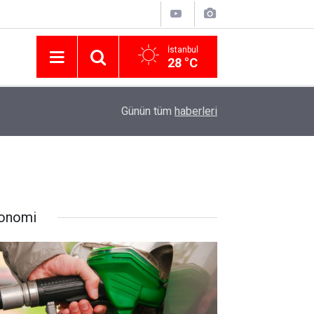
İstanbul
28 °C
Nissan Türkiye'den Temmuz 2026 Kampanyası! Q
16:23
Günün tüm
haberleri
Modellerinde Faizsiz Kredi ve İndirim Fırsatı
onomi