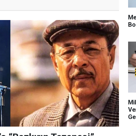
Me
Bo
Mi
Ve
Ge