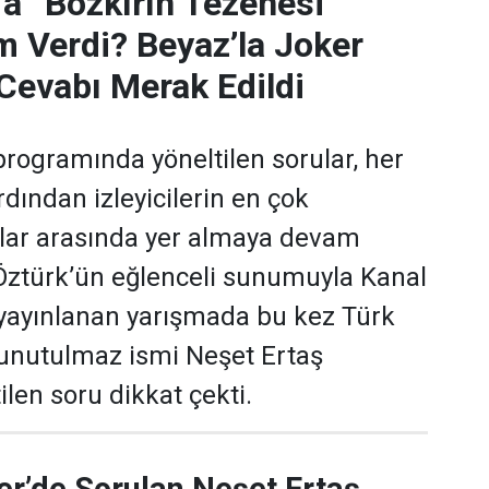
’a “Bozkırın Tezenesi”
m Verdi? Beyaz’la Joker
Cevabı Merak Edildi
programında yöneltilen sorular, her
dından izleyicilerin en çok
ular arasında yer almaya devam
 Öztürk’ün eğlenceli sunumuyla Kanal
yayınlanan yarışmada bu kez Türk
 unutulmaz ismi Neşet Ertaş
len soru dikkat çekti.