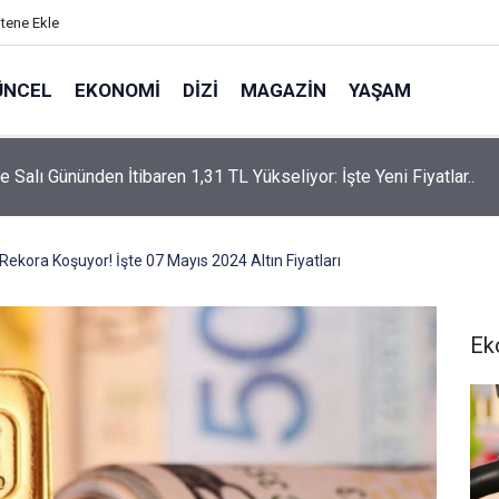
itene Ekle
ÜNCEL
EKONOMI
DIZI
MAGAZIN
YAŞAM
rtaş’a “Bozkırın Tezenesi” Lakabını Kim Verdi? Beyaz’la Joker
un Cevabı Merak Edildi
Rekora Koşuyor! İşte 07 Mayıs 2024 Altın Fiyatları
Ek