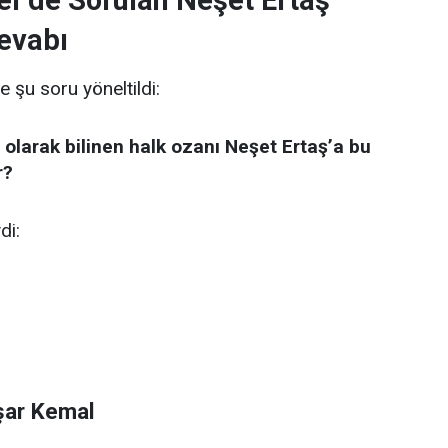
er’de Sorulan Neşet Ertaş
evabı
e şu soru yöneltildi:
 olarak bilinen halk ozanı Neşet Ertaş’a bu
r?
di:
şar Kemal