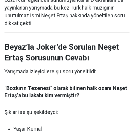
Öztürk’ün eğlenceli sunumuyla Kanal D ekranlarında
yayınlanan yarışmada bu kez Türk halk müziğinin
unutulmaz ismi Neşet Ertaş hakkında yöneltilen soru
dikkat çekti.
Beyaz’la Joker’de Sorulan Neşet
Ertaş Sorusunun Cevabı
Yarışmada izleyicilere şu soru yöneltildi:
"Bozkırın Tezenesi" olarak bilinen halk ozanı Neşet
Ertaş’a bu lakabı kim vermiştir?
Şıklar ise şu şekildeydi:
Yaşar Kemal