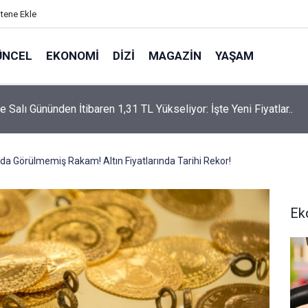
itene Ekle
ÜNCEL
EKONOMI
DIZI
MAGAZIN
YAŞAM
rtaş’a “Bozkırın Tezenesi” Lakabını Kim Verdi? Beyaz’la Joker
un Cevabı Merak Edildi
nda Görülmemiş Rakam! Altın Fiyatlarında Tarihi Rekor!
Ek