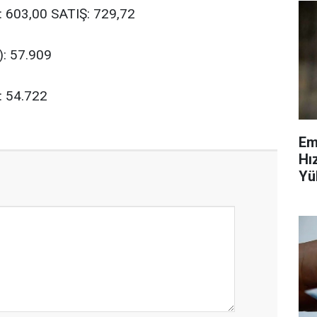
Ş: 603,00 SATIŞ: 729,72
r): 57.909
): 54.722
Em
Hı
Yü
Ve