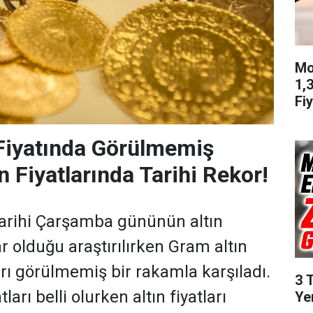
Mo
1,
Fiy
Fiyatında Görülmemiş
n Fiyatlarında Tarihi Rekor!
tarihi Çarşamba gününün altın
ar olduğu araştırılırken Gram altın
ları görülmemiş bir rakamla karşıladı.
3 
tları belli olurken altın fiyatları
Ye