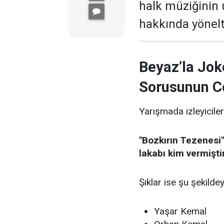
halk müziğinin
hakkında yönelti
Beyaz’la Jok
Sorusunun C
Yarışmada izleyiciler
"Bozkırın Tezenesi"
lakabı kim vermişti
Şıklar ise şu şekildey
Yaşar Kemal