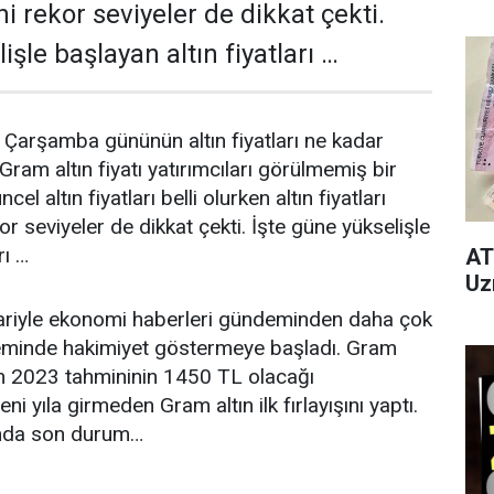
hi rekor seviyeler de dikkat çekti.
işle başlayan altın fiyatları …
i Çarşamba gününün altın fiyatları ne kadar
 Gram altın fiyatı yatırımcıları görülmemiş bir
el altın fiyatları belli olurken altın fiyatları
kor seviyeler de dikkat çekti. İşte güne yükselişle
rı …
AT
Uz
ibariyle ekonomi haberleri gündeminden daha çok
eminde hakimiyet göstermeye başladı. Gram
ılan 2023 tahmininin 1450 TL olacağı
i yıla girmeden Gram altın ilk fırlayışını yaptı.
rında son durum…