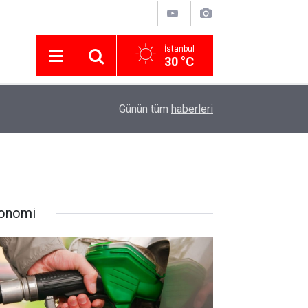
İstanbul
30 °C
Nissan Türkiye'den Temmuz 2026 Kampanyası! Q
16:23
Günün tüm
haberleri
Modellerinde Faizsiz Kredi ve İndirim Fırsatı
onomi