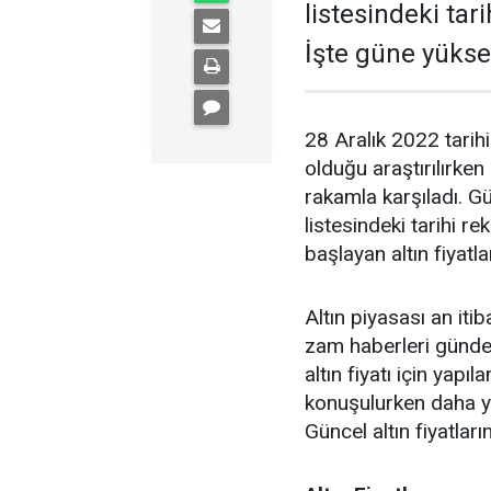
listesindeki tari
İşte güne yüksel
28 Aralık 2022 tarih
olduğu araştırılırken
rakamla karşıladı. Günc
listesindeki tarihi re
başlayan altın fiyatla
Altın piyasası an it
zam haberleri günd
altın fiyatı için yap
konuşulurken daha yen
Güncel altın fiyatla