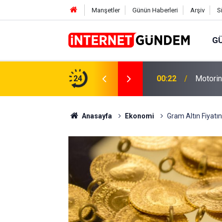
Manşetler
Günün Haberleri
Arşiv
S
G
Neşet E
,31 TL Yükseliyor: İşte Yeni Fiyatlar..
24
15:58
Sorusun
Anasayfa
Ekonomi
Gram Altın Fiyatı