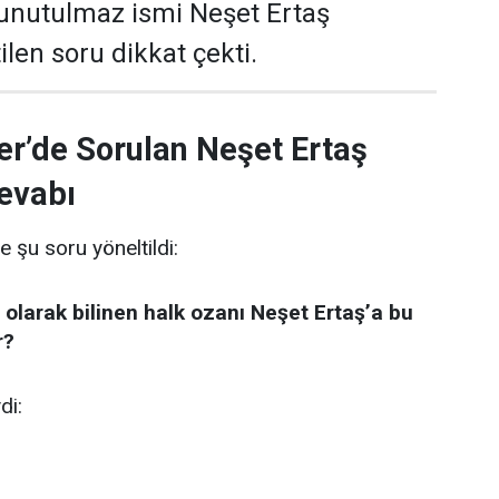
 unutulmaz ismi Neşet Ertaş
len soru dikkat çekti.
er’de Sorulan Neşet Ertaş
evabı
e şu soru yöneltildi:
 olarak bilinen halk ozanı Neşet Ertaş’a bu
r?
di: