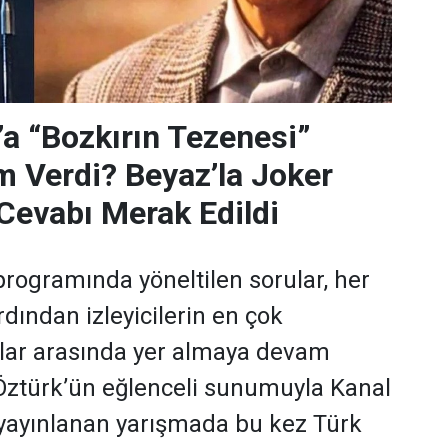
’a “Bozkırın Tezenesi”
m Verdi? Beyaz’la Joker
Cevabı Merak Edildi
programında yöneltilen sorular, her
dından izleyicilerin en çok
ular arasında yer almaya devam
 Öztürk’ün eğlenceli sunumuyla Kanal
yayınlanan yarışmada bu kez Türk