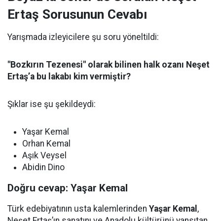
Ertaş Sorusunun Cevabı
Yarışmada izleyicilere şu soru yöneltildi:
"Bozkırın Tezenesi" olarak bilinen halk ozanı Neşet
Ertaş’a bu lakabı kim vermiştir?
Şıklar ise şu şekildeydi:
Yaşar Kemal
Orhan Kemal
Aşık Veysel
Abidin Dino
Doğru cevap: Yaşar Kemal
Türk edebiyatının usta kalemlerinden
Yaşar Kemal
,
Neşet Ertaş’ın sanatını ve Anadolu kültürünü yansıtan