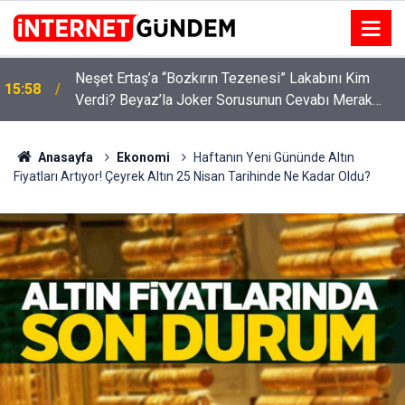
:
Neşet Ertaş’a “Bozkırın Tezenesi” Lakabını Kim
15:58
Verdi? Beyaz’la Joker Sorusunun Cevabı Merak
Edildi
Anasayfa
Ekonomi
Haftanın Yeni Gününde Altın
Fiyatları Artıyor! Çeyrek Altın 25 Nisan Tarihinde Ne Kadar Oldu?