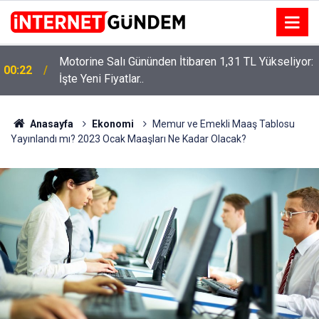
:
Neşet Ertaş’a “Bozkırın Tezenesi” Lakabını Kim
15:58
Verdi? Beyaz’la Joker Sorusunun Cevabı Merak
Edildi
Anasayfa
Ekonomi
Memur ve Emekli Maaş Tablosu
Yayınlandı mı? 2023 Ocak Maaşları Ne Kadar Olacak?