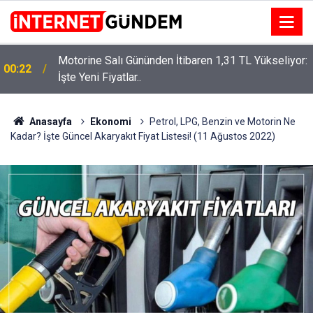
:
Neşet Ertaş’a “Bozkırın Tezenesi” Lakabını Kim
15:58
Verdi? Beyaz’la Joker Sorusunun Cevabı Merak
Edildi
Anasayfa
Ekonomi
Petrol, LPG, Benzin ve Motorin Ne
Kadar? İşte Güncel Akaryakıt Fiyat Listesi! (11 Ağustos 2022)