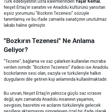
Türk edebiyatının usta kalemlerinden
Yaşar Kemal
,
Neşet Ertaş’ın sanatını ve Anadolu kültürünü yansıtan
eşsiz yorumunu "Bozkırın Tezenesi" sözüyle
tanımlamış ve bu ifade zamanla sanatçının unutulmaz
lakabı haline gelmiştir.
"Bozkırın Tezenesi" Ne Anlama
Geliyor?
"Tezene", bağlama ve saz çalarken kullanılan mızraba
verilen isimdir. "Bozkırın Tezenesi" ifadesi ise Anadolu
bozkırlarının sesi olan, sazıyla ve türküleriyle halkın
duygularını dile getiren kişi anlamında kullanılmaktadır.
Bu unvan, Neşet Ertaş’ın yalnızca güçlü saz icrasını
değil, aynı zamanda Anadolu insanının yaşamını,
sevgisini, hasretini ve acılarını türküleriyle gelecek
nesillere aktarmasını simgeleyen özel bir ifade olarak