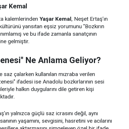
şar Kemal
sta kalemlerinden
Yaşar Kemal
, Neşet Ertaş’ın
kültürünü yansıtan eşsiz yorumunu "Bozkırın
anımlamış ve bu ifade zamanla sanatçının
ne gelmiştir.
zenesi" Ne Anlama Geliyor?
 saz çalarken kullanılan mızraba verilen
zenesi" ifadesi ise Anadolu bozkırlarının sesi
leriyle halkın duygularını dile getiren kişi
ktadır.
’ın yalnızca güçlü saz icrasını değil, aynı
nının yaşamını, sevgisini, hasretini ve acılarını
nesillere aktarmasını simgeleyen özel bir ifade