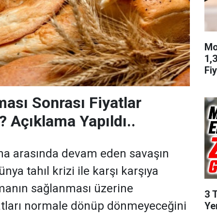
Mo
1,
Fiy
ması Sonrası Fiyatlar
 Açıklama Yapıldı..
na arasında devam eden savaşın
ya tahıl krizi ile karşı karşıya
şmanın sağlanması üzerine
3 
atları normale dönüp dönmeyeceğini
Ye