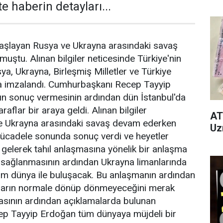
e haberin detayları...
başlayan Rusya ve Ukrayna arasındaki savaş
lmuştu. Alınan bilgiler neticesinde Türkiye'nin
ya, Ukrayna, Birleşmiş Milletler ve Türkiye
a imzalandı. Cumhurbaşkanı Recep Tayyip
ın sonuç vermesinin ardından dün İstanbul'da
araflar bir araya geldi. Alınan bilgiler
AT
e Ukrayna arasındaki savaş devam ederken
Uz
mücadele sonunda sonuç verdi ve heyetler
a gelerek tahıl anlaşmasına yönelik bir anlaşma
 sağlanmasının ardından Ukrayna limanlarında
tüm dünya ile buluşacak. Bu anlaşmanın ardından
atların normale dönüp dönmeyeceğini merak
asının ardından açıklamalarda bulunan
p Tayyip Erdoğan tüm dünyaya müjdeli bir