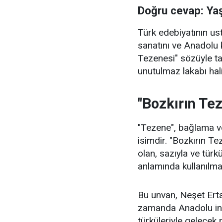
Doğru cevap: Ya
Türk edebiyatının u
sanatını ve Anadolu 
Tezenesi" sözüyle t
unutulmaz lakabı hali
"Bozkırın Te
"Tezene", bağlama ve
isimdir. "Bozkırın Te
olan, sazıyla ve türkü
anlamında kullanılma
Bu unvan, Neşet Ertaş
zamanda Anadolu insa
türküleriyle gelecek 