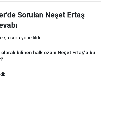
er’de Sorulan Neşet Ertaş
evabı
e şu soru yöneltildi:
 olarak bilinen halk ozanı Neşet Ertaş’a bu
r?
di: