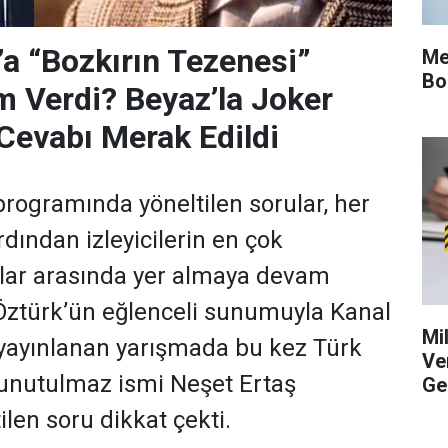
’a “Bozkırın Tezenesi”
Me
Bo
m Verdi? Beyaz’la Joker
Cevabı Merak Edildi
programında yöneltilen sorular, her
dından izleyicilerin en çok
ular arasında yer almaya devam
 Öztürk’ün eğlenceli sunumuyla Kanal
Mi
yayınlanan yarışmada bu kez Türk
Ve
 unutulmaz ismi Neşet Ertaş
Ge
len soru dikkat çekti.