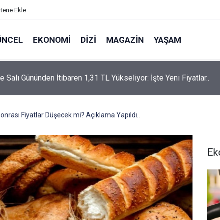
itene Ekle
ÜNCEL
EKONOMI
DIZI
MAGAZIN
YAŞAM
rtaş’a “Bozkırın Tezenesi” Lakabını Kim Verdi? Beyaz’la Joker
un Cevabı Merak Edildi
onrası Fiyatlar Düşecek mi? Açıklama Yapıldı..
Ek