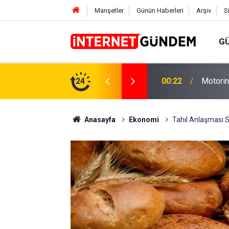
Manşetler
Günün Haberleri
Arşiv
S
G
Neşet E
,31 TL Yükseliyor: İşte Yeni Fiyatlar..
24
15:58
Sorusun
Anasayfa
Ekonomi
Tahıl Anlaşması S