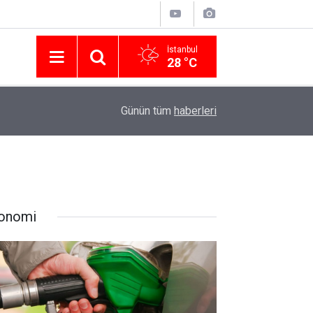
İstanbul
28 °C
Nissan Türkiye'den Temmuz 2026 Kampanyası! Q
16:23
Günün tüm
haberleri
Modellerinde Faizsiz Kredi ve İndirim Fırsatı
onomi