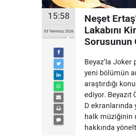
15:58
Neşet Ertaş
Lakabını Ki
03 Temmuz 2026
Sorusunun 
Beyaz’la Joker 
yeni bölümün ar
araştırdığı kon
ediyor. Beyazıt
D ekranlarında 
halk müziğinin
hakkında yönelti