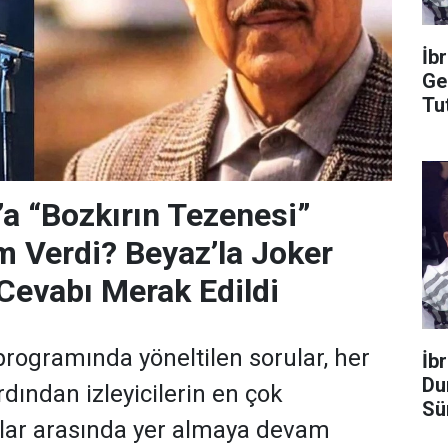
İb
Ge
Tu
’a “Bozkırın Tezenesi”
m Verdi? Beyaz’la Joker
Cevabı Merak Edildi
programında yöneltilen sorular, her
İb
Du
dından izleyicilerin en çok
Sü
ular arasında yer almaya devam