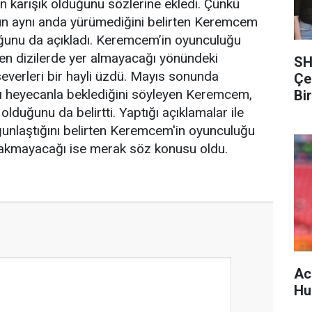
n karışık olduğunu sözlerine ekledi. Çünkü
un aynı anda yürümediğini belirten Keremcem
ğunu da açıkladı. Keremcem’in oyunculuğu
den dizilerde yer almayacağı yönündeki
SH
severleri bir hayli üzdü. Mayıs sonunda
Çe
 heyecanla beklediğini söyleyen Keremcem,
Bi
lduğunu da belirtti. Yaptığı açıklamalar ile
nlaştığını belirten Keremcem'in oyunculuğu
akmayacağı ise merak söz konusu oldu.
Ac
Hu