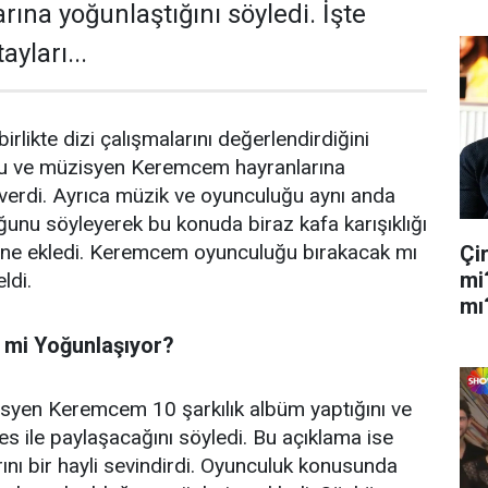
ına yoğunlaştığını söyledi. İşte
yları...
rlikte dizi çalışmalarını değerlendirdiğini
cu ve müzisyen Keremcem hayranlarına
r verdi. Ayrıca müzik ve oyunculuğu aynı anda
unu söyleyerek bu konuda biraz kafa karışıklığı
rine ekledi. Keremcem oyunculuğu bırakacak mı
Çi
mi
ldi.
mı
mi Yoğunlaşıyor?
syen Keremcem 10 şarkılık albüm yaptığını ve
 ile paylaşacağını söyledi. Bu açıklama ise
ı bir hayli sevindirdi. Oyunculuk konusunda