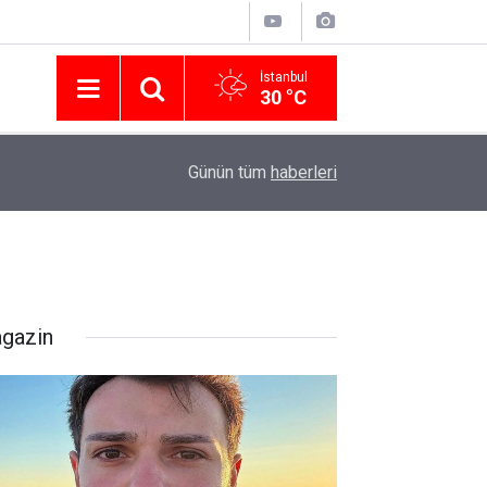
İstanbul
30 °C
Nissan Türkiye'den Temmuz 2026 Kampanyası! Q
16:23
Günün tüm
haberleri
Modellerinde Faizsiz Kredi ve İndirim Fırsatı
gazin