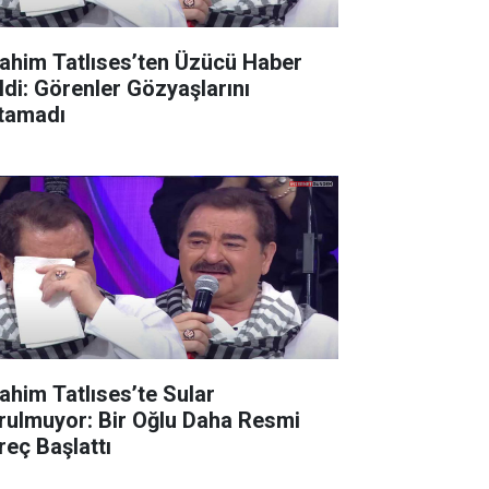
rahim Tatlıses’ten Üzücü Haber
ldi: Görenler Gözyaşlarını
tamadı
rahim Tatlıses’te Sular
rulmuyor: Bir Oğlu Daha Resmi
reç Başlattı