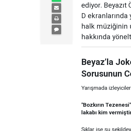
ediyor. Beyazıt
D ekranlarında 
halk müziğinin
hakkında yönelti
Beyaz’la Jok
Sorusunun C
Yarışmada izleyiciler
"Bozkırın Tezenesi"
lakabı kim vermişti
Şıklar ise şu şekildey