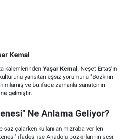
şar Kemal
sta kalemlerinden
Yaşar Kemal
, Neşet Ertaş’ın
kültürünü yansıtan eşsiz yorumunu "Bozkırın
anımlamış ve bu ifade zamanla sanatçının
ne gelmiştir.
zenesi" Ne Anlama Geliyor?
 saz çalarken kullanılan mızraba verilen
zenesi" ifadesi ise Anadolu bozkırlarının sesi