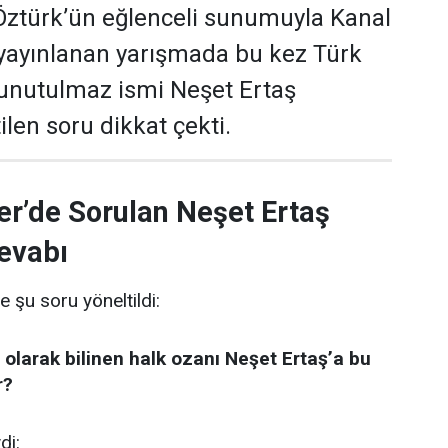
 Öztürk’ün eğlenceli sunumuyla Kanal
yayınlanan yarışmada bu kez Türk
 unutulmaz ismi Neşet Ertaş
len soru dikkat çekti.
er’de Sorulan Neşet Ertaş
evabı
e şu soru yöneltildi:
 olarak bilinen halk ozanı Neşet Ertaş’a bu
r?
di: