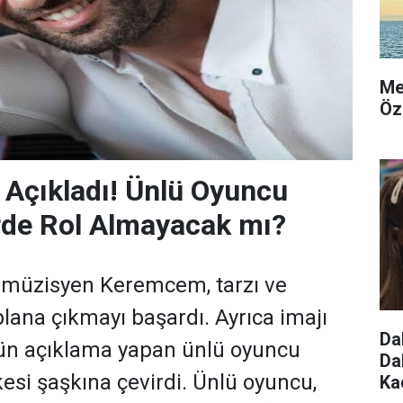
Me
Öz
Açıkladı! Ünlü Oyuncu
erde Rol Almayacak mı?
 müzisyen Keremcem, tarzı ve
plana çıkmayı başardı. Ayrıca imajı
Da
gün açıklama yapan ünlü oyuncu
Da
si şaşkına çevirdi. Ünlü oyuncu,
Ka