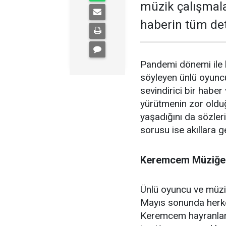
müzik çalışmalar
haberin tüm deta
Pandemi dönemi ile bi
söyleyen ünlü oyun
sevindirici bir habe
yürütmenin zor olduğ
yaşadığını da sözle
sorusu ise akıllara ge
Keremcem Müziğe 
Ünlü oyuncu ve müzi
Mayıs sonunda herkes
Keremcem hayranların