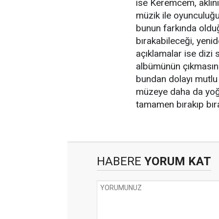
ise Keremcem, aklını
müzik ile oyunculuğ
bunun farkında oldu
bırakabileceği, yeni
açıklamalar ise dizi 
albümünün çıkmasını
bundan dolayı mutlu o
müzeye daha da yoğu
tamamen bırakıp bır
HABERE
YORUM KAT