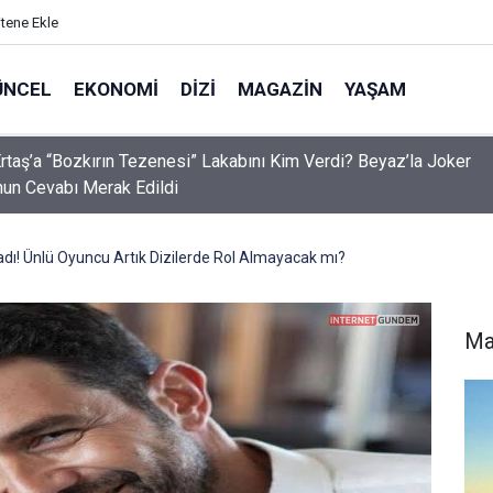
itene Ekle
ÜNCEL
EKONOMI
DIZI
MAGAZIN
YAŞAM
rtaş’a “Bozkırın Tezenesi” Lakabını Kim Verdi? Beyaz’la Joker
un Cevabı Merak Edildi
ı! Ünlü Oyuncu Artık Dizilerde Rol Almayacak mı?
Ma