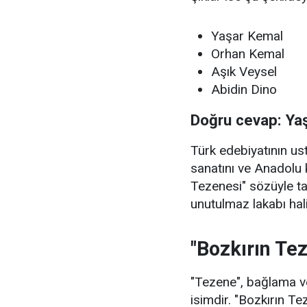
Yaşar Kemal
Orhan Kemal
Aşık Veysel
Abidin Dino
Doğru cevap: Ya
Türk edebiyatının u
sanatını ve Anadolu 
Tezenesi" sözüyle t
unutulmaz lakabı hali
"Bozkırın Te
"Tezene", bağlama ve
isimdir. "Bozkırın Te