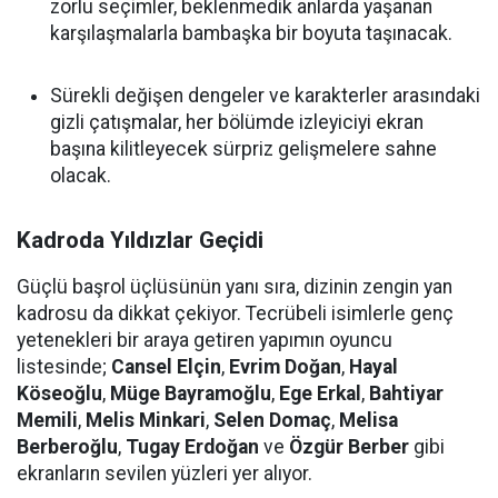
zorlu seçimler, beklenmedik anlarda yaşanan
karşılaşmalarla bambaşka bir boyuta taşınacak.
Sürekli değişen dengeler ve karakterler arasındaki
gizli çatışmalar, her bölümde izleyiciyi ekran
başına kilitleyecek sürpriz gelişmelere sahne
olacak.
Kadroda Yıldızlar Geçidi
Güçlü başrol üçlüsünün yanı sıra, dizinin zengin yan
kadrosu da dikkat çekiyor. Tecrübeli isimlerle genç
yetenekleri bir araya getiren yapımın oyuncu
listesinde;
Cansel Elçin
,
Evrim Doğan
,
Hayal
Köseoğlu
,
Müge Bayramoğlu
,
Ege Erkal
,
Bahtiyar
Memili
,
Melis Minkari
,
Selen Domaç
,
Melisa
Berberoğlu
,
Tugay Erdoğan
ve
Özgür Berber
gibi
ekranların sevilen yüzleri yer alıyor.