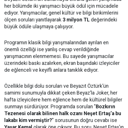
her bölümde iki yarışmacı büyük ödül için mücadele
ediyor. Yarışmacılar, genel kültür ve bilgi birikimlerini
ölçen soruları yanıtlayarak
3 milyon TL
değerindeki
büyük ödüle ulaşmaya çalışıyor.
Programın klasik bilgi yarışmalarından ayrılan en
önemli özelliği ise yanlış cevap verildiğinde
yarışmacının elenmemesi. Bu sayede yarışmacılar
üzerindeki baskı azalırken, ekran başındaki izleyiciler
de eğlenceli ve keyifli anlara tanıklık ediyor.
Özellikle bilgi dolu soruları ve Beyazıt Öztürk’ün
samimi sunumuyla dikkat çeken Beyaz’la Joker, her
hafta izleyicilere hem eğlence hem de kültürel bilgiler
sunmayı sürdürüyor. Programda sorulan "
Bozkırın
Tezenesi olarak bilinen halk ozanı Neşet Ertaş’a bu
lakabı kim vermiştir?
" sorusunun doğru cevabı ise
Yaşar Kemal
olarak öne çıkıyor. Bu soru, Neşet Ertaş’ın