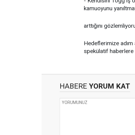
- Kendisini Togg iş o
kamuoyunu yanıltmaya
arttığını gözlemliyor
Hedeflerimize adım 
spekülatif haberlere 
HABERE
YORUM KAT