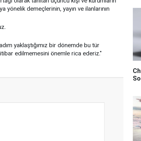
rtağı olarak tanıtan üçüncü kişi ve kurumların
 yönelik demeçlerinin, yayın ve ilanlarının
uz.
adım yaklaştığımız bir dönemde bu tür
itibar edilmemesini önemle rica ederiz."
Ch
So