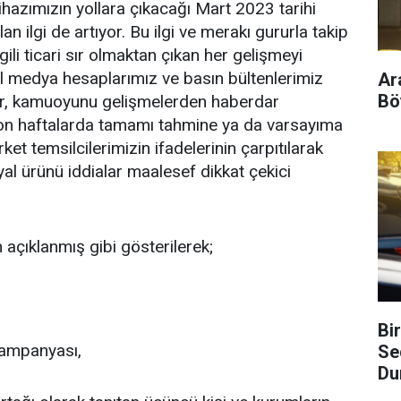
ihazımızın yollara çıkacağı Mart 2023 tarihi
an ilgi de artıyor. Bu ilgi ve merakı gururla takip
gili ticari sır olmaktan çıkan her gelişmeyi
l medya hesaplarımız ve basın bültenlerimiz
Ar
Böy
yor, kamuoyunu gelişmelerden haberdar
 son haftalarda tamamı tahmine ya da varsayıma
ket temsilcilerimizin ifadelerinin çarpıtılarak
l ürünü iddialar maalesef dikkat çekici
açıklanmış gibi gösterilerek;
Bi
 kampanyası,
Se
Du