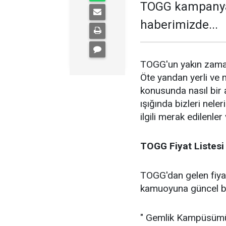
TOGG kampanya v
haberimizde...
TOGG'un yakın zaman
Öte yandan yerli ve 
konusunda nasıl bir 
ışığında bizleri nel
ilgili merak edilenle
TOGG Fiyat Listesi
TOGG'dan gelen fiyat
kamuoyuna güncel bil
" Gemlik Kampüsümüz