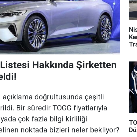
Ni
Ka
Tr
İnd
Listesi Hakkında Şirketten
ldi!
açıklama doğrultusunda çeşitli
rildi. Bir süredir TOGG fiyatlarıyla
yada çok fazla bilgi kirliliği
TO
linen noktada bizleri neler bekliyor?
Dü