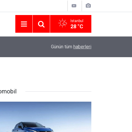
İstanbul
28 °C
Nissan Türkiye'den Temmuz 2026 Kampanyası! Q
16:23
Günün tüm
haberleri
Modellerinde Faizsiz Kredi ve İndirim Fırsatı
omobil