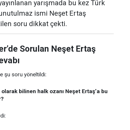
yayınlanan yarışmada bu kez Türk
 unutulmaz ismi Neşet Ertaş
len soru dikkat çekti.
er’de Sorulan Neşet Ertaş
evabı
e şu soru yöneltildi:
 olarak bilinen halk ozanı Neşet Ertaş’a bu
r?
di: