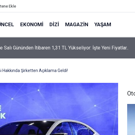
itene Ekle
ÜNCEL
EKONOMI
DIZI
MAGAZIN
YAŞAM
rtaş’a “Bozkırın Tezenesi” Lakabını Kim Verdi? Beyaz’la Joker
un Cevabı Merak Edildi
i Hakkında Şirketten Açıklama Geldi!
Ot