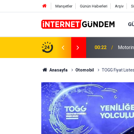
Manşetler
Günün Haberleri
Arşiv
S
G
Neşet E
,31 TL Yükseliyor: İşte Yeni Fiyatlar..
24
15:58
Sorusun
Anasayfa
Otomobil
TOGG Fiyat Listes