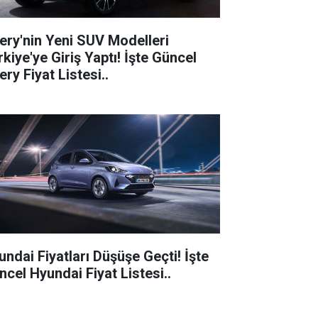
ery'nin Yeni SUV Modelleri
kiye'ye Giriş Yaptı! İşte Güncel
ry Fiyat Listesi..
undai Fiyatları Düşüşe Geçti! İşte
ncel Hyundai Fiyat Listesi..