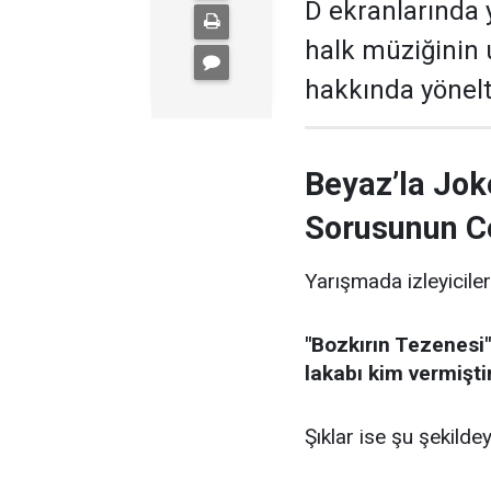
D ekranlarında 
halk müziğinin
hakkında yönelti
Beyaz’la Jok
Sorusunun C
Yarışmada izleyiciler
"Bozkırın Tezenesi"
lakabı kim vermişti
Şıklar ise şu şekildey