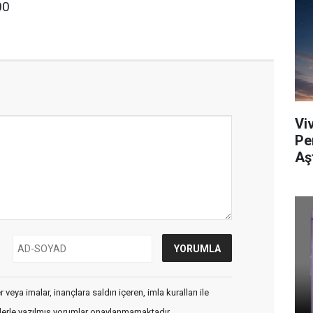
00
Viv
Pe
Aş
veya imalar, inançlara saldırı içeren, imla kuralları ile
flerle yazılmış yorumlar onaylanmamaktadır.