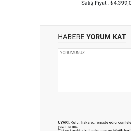
Satış Fiyatı: ₺4.399,
HABERE
YORUM KAT
UYARI:
Küfür, hakaret, rencide edici cümleler 
yazılmamış,
Türkçe karakter kullanılmayan ve büyük har