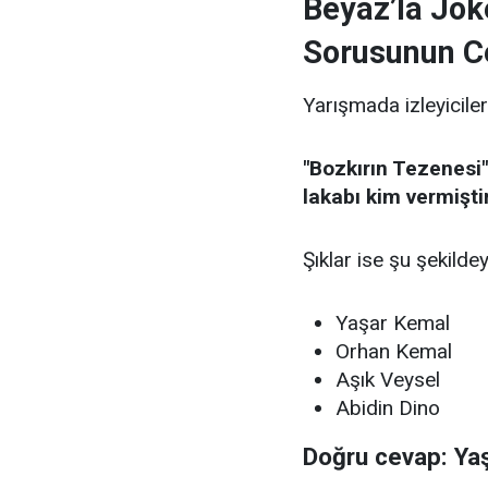
Beyaz’la Jok
Sorusunun C
Yarışmada izleyiciler
"Bozkırın Tezenesi"
lakabı kim vermişti
Şıklar ise şu şekildey
Yaşar Kemal
Orhan Kemal
Aşık Veysel
Abidin Dino
Doğru cevap: Ya