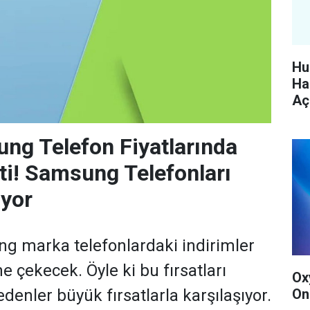
Hu
Ha
Aç
ng Telefon Fiyatlarında
tti! Samsung Telefonları
ıyor
g marka telefonlardaki indirimler
ne çekecek. Öyle ki bu fırsatları
Ox
On
denler büyük fırsatlarla karşılaşıyor.