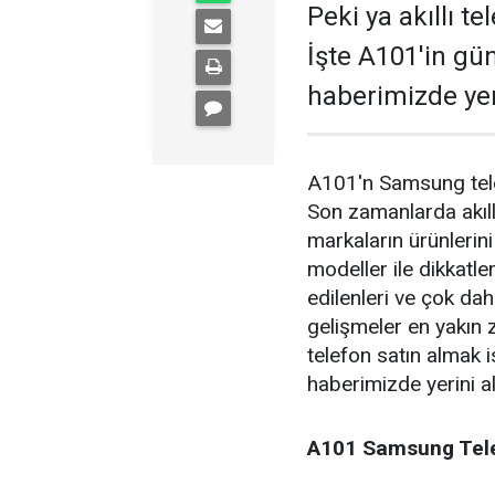
Peki ya akıllı t
İşte A101'in gün
haberimizde yeri
A101'n Samsung telefo
Son zamanlarda akıll
markaların ürünlerin
modeller ile dikkatl
edilenleri ve çok dah
gelişmeler en yakın 
telefon satın almak 
haberimizde yerini a
A101 Samsung Telef