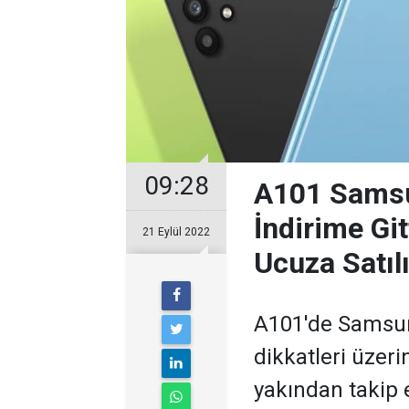
09:28
A101 Samsu
İndirime Gi
21 Eylül 2022
Ucuza Satıl
A101'de Samsun
dikkatleri üzeri
yakından takip e