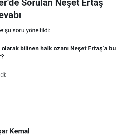
er’de Sorulan Neşet Ertaş
evabı
e şu soru yöneltildi:
 olarak bilinen halk ozanı Neşet Ertaş’a bu
r?
di:
şar Kemal