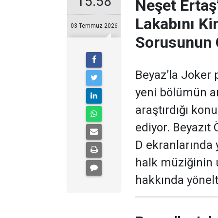
15:58
Neşet Ertaş
Lakabını Ki
03 Temmuz 2026
Sorusunun 
Beyaz’la Joker 
yeni bölümün ar
araştırdığı kon
ediyor. Beyazıt
D ekranlarında 
halk müziğinin
hakkında yönelti