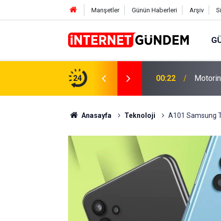
Manşetler
Günün Haberleri
Arşiv
S
G
Neşet E
,31 TL Yükseliyor: İşte Yeni Fiyatlar..
24
15:58
Sorusun
Anasayfa
Teknoloji
A101 Samsung Tel