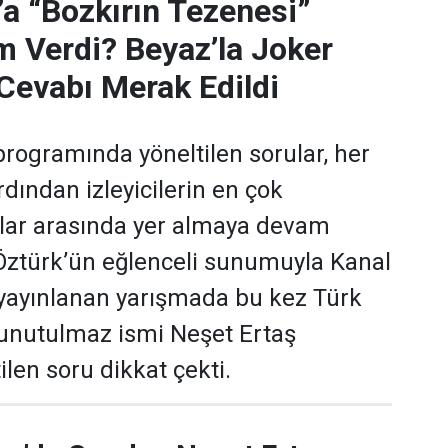
’a “Bozkırın Tezenesi”
m Verdi? Beyaz’la Joker
Cevabı Merak Edildi
programında yöneltilen sorular, her
dından izleyicilerin en çok
ular arasında yer almaya devam
 Öztürk’ün eğlenceli sunumuyla Kanal
yayınlanan yarışmada bu kez Türk
 unutulmaz ismi Neşet Ertaş
len soru dikkat çekti.