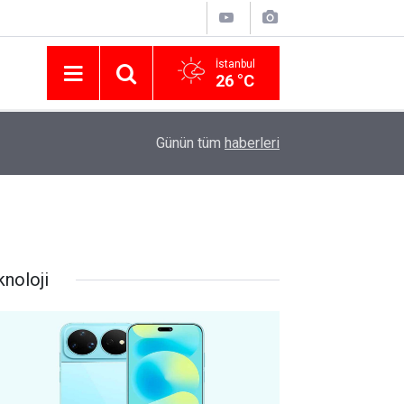
İstanbul
26 °C
Nissan Türkiye'den Temmuz 2026 Kampanyası! Q
16:23
Günün tüm
haberleri
Modellerinde Faizsiz Kredi ve İndirim Fırsatı
knoloji