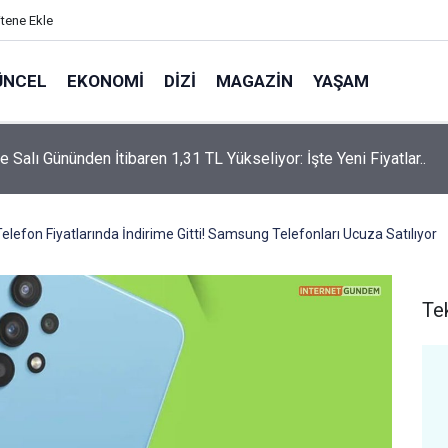
itene Ekle
ÜNCEL
EKONOMI
DIZI
MAGAZIN
YAŞAM
rtaş’a “Bozkırın Tezenesi” Lakabını Kim Verdi? Beyaz’la Joker
un Cevabı Merak Edildi
efon Fiyatlarında İndirime Gitti! Samsung Telefonları Ucuza Satılıyor
Te