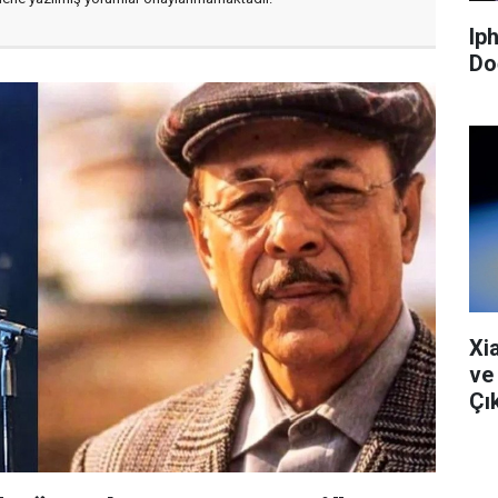
Ip
Do
Xi
ve
Çık