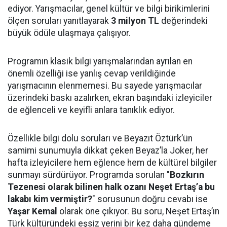
ediyor. Yarışmacılar, genel kültür ve bilgi birikimlerini
ölçen soruları yanıtlayarak
3 milyon TL
değerindeki
büyük ödüle ulaşmaya çalışıyor.
Programın klasik bilgi yarışmalarından ayrılan en
önemli özelliği ise yanlış cevap verildiğinde
yarışmacının elenmemesi. Bu sayede yarışmacılar
üzerindeki baskı azalırken, ekran başındaki izleyiciler
de eğlenceli ve keyifli anlara tanıklık ediyor.
Özellikle bilgi dolu soruları ve Beyazıt Öztürk’ün
samimi sunumuyla dikkat çeken Beyaz’la Joker, her
hafta izleyicilere hem eğlence hem de kültürel bilgiler
sunmayı sürdürüyor. Programda sorulan "
Bozkırın
Tezenesi olarak bilinen halk ozanı Neşet Ertaş’a bu
lakabı kim vermiştir?
" sorusunun doğru cevabı ise
Yaşar Kemal
olarak öne çıkıyor. Bu soru, Neşet Ertaş’ın
Türk kültüründeki eşsiz yerini bir kez daha gündeme