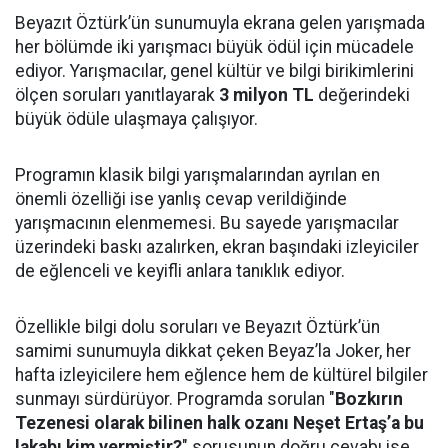
Beyazıt Öztürk’ün sunumuyla ekrana gelen yarışmada
her bölümde iki yarışmacı büyük ödül için mücadele
ediyor. Yarışmacılar, genel kültür ve bilgi birikimlerini
ölçen soruları yanıtlayarak
3 milyon TL
değerindeki
büyük ödüle ulaşmaya çalışıyor.
Programın klasik bilgi yarışmalarından ayrılan en
önemli özelliği ise yanlış cevap verildiğinde
yarışmacının elenmemesi. Bu sayede yarışmacılar
üzerindeki baskı azalırken, ekran başındaki izleyiciler
de eğlenceli ve keyifli anlara tanıklık ediyor.
Özellikle bilgi dolu soruları ve Beyazıt Öztürk’ün
samimi sunumuyla dikkat çeken Beyaz’la Joker, her
hafta izleyicilere hem eğlence hem de kültürel bilgiler
sunmayı sürdürüyor. Programda sorulan "
Bozkırın
Tezenesi olarak bilinen halk ozanı Neşet Ertaş’a bu
lakabı kim vermiştir?
" sorusunun doğru cevabı ise