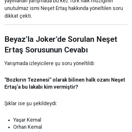
yayınlanan yarışmada bu kez Türk halk müziğinin
unutulmaz ismi Neşet Ertaş hakkında yöneltilen soru
dikkat çekti.
Beyaz’la Joker’de Sorulan Neşet
Ertaş Sorusunun Cevabı
Yarışmada izleyicilere şu soru yöneltildi:
"Bozkırın Tezenesi" olarak bilinen halk ozanı Neşet
Ertaş’a bu lakabı kim vermiştir?
Şıklar ise şu şekildeydi:
Yaşar Kemal
Orhan Kemal