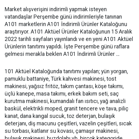
Market alışverişini indirimli yapmak isteyen
vatandaşlar Perşembe günü indirimleriyle tanınan
A101 marketlerin A101 İndirimli Ürünler Kataloğunu
araştırıyor. A101 Aktüel Ürünler Kataloğunun 15 Aralık
2022 tarihli sayfaları yayınlandı ve en yeni A101 Aktüel
Ürünlerin tanıtımı yapıldı. İşte Perşembe günü raflara
gelmesi merakla beklen A101 İndirimli Ürünler …
101 Aktüel Kataloğunda tanıtımı yapılan; yün yorgan,
pamuklu battaniye, Türk kahvesi makinesi, tost
makinesi, yağsız fritöz, takım çantası, köşe takımı,
üçlü kanepe, masa takımı, erkek bakım seti, saç
kurutma makinesi, kumandalı fan ısıtıcı, yağ analizli
baskül, elektrikli moped, granit tencere ve tava, piliç
kanat, dana kangal sucuk, toz deterjan, bulaşık
deterjanı, diş macunu çeşitleri, vazelin çeşitleri, sıcak
su torbası, katlanır su kovası, çamaşır makinesi,
bulaşık makinesi, buzdolabı vb. birçok kategoride