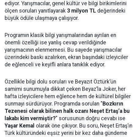
ediyor. Yarışmacılar, genel kültür ve bilgi birikimlerini
ölçen soruları yanıtlayarak
3 milyon TL
değerindeki
büyük ödüle ulaşmaya çalışıyor.
Programın klasik bilgi yarışmalarından ayrılan en
önemli özelliği ise yanlış cevap verildiğinde
yarışmacının elenmemesi. Bu sayede yarışmacılar
üzerindeki baskı azalırken, ekran başındaki izleyiciler
de eğlenceli ve keyifli anlara tanıklık ediyor.
Özellikle bilgi dolu soruları ve Beyazıt Öztürk’ün
samimi sunumuyla dikkat çeken Beyaz’la Joker, her
hafta izleyicilere hem eğlence hem de kültürel bilgiler
sunmayı sürdürüyor. Programda sorulan "
Bozkırın
Tezenesi olarak bilinen halk ozanı Neşet Ertaş’a bu
lakabı kim vermiştir?
" sorusunun doğru cevabı ise
Yaşar Kemal
olarak öne çıkıyor. Bu soru, Neşet Ertaş’ın
Türk kültüründeki eşsiz yerini bir kez daha gündeme