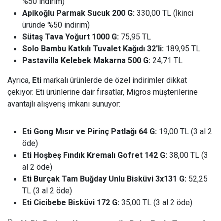
%50 indirim)
Apikoğlu Parmak Sucuk 200 G:
330,00 TL (İkinci
üründe %50 indirim)
Sütaş Tava Yoğurt 1000 G:
75,95 TL
Solo Bambu Katkılı Tuvalet Kağıdı 32'li:
189,95 TL
Pastavilla Kelebek Makarna 500 G:
24,71 TL
Ayrıca,
Eti
markalı ürünlerde de özel indirimler dikkat
çekiyor. Eti ürünlerine dair fırsatlar, Migros müşterilerine
avantajlı alışveriş imkanı sunuyor:
Eti Gong Mısır ve Pirinç Patlağı 64 G:
19,00 TL (3 al 2
öde)
Eti Hoşbeş Fındık Kremalı Gofret 142 G:
38,00 TL (3
al 2 öde)
Eti Burçak Tam Buğday Unlu Bisküvi 3x131 G:
52,25
TL (3 al 2 öde)
Eti Cicibebe Bisküvi 172 G:
35,00 TL (3 al 2 öde)