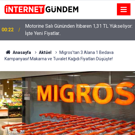
Motorine Salı Gününden İtibaren 1,31 TL Yükseliyor:
00:22
İşte Yeni Fiyatlar..
Neşet Ertaş’a “Bozkırın Tezenesi” Lakabını Kim
15:58
Verdi? Beyaz’la Joker Sorusunun Cevabı Merak
Edildi
Anasayfa
Aktüel
Migros’tan 3 Alana 1 Bedava
Kampanyası! Makarna ve Tuvalet Kağıdı Fiyatları Düşüşte!