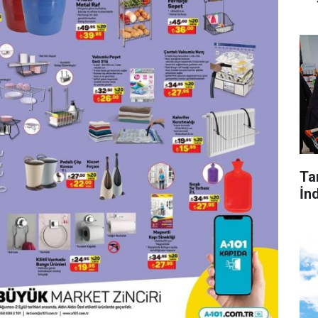
Tar
İnd