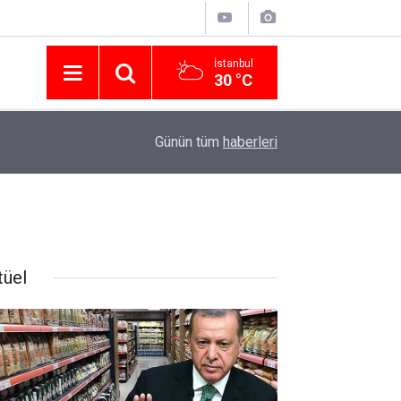
İstanbul
30 °C
Nissan Türkiye'den Temmuz 2026 Kampanyası! Q
16:23
Günün tüm
haberleri
Modellerinde Faizsiz Kredi ve İndirim Fırsatı
tüel