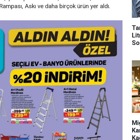
ampası, Askı ve daha birçok ürün yer aldı.
Ta
Lit
So
Mi
Ka
Ka