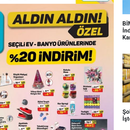
Bİ
İnd
Ka
Şo
İşt