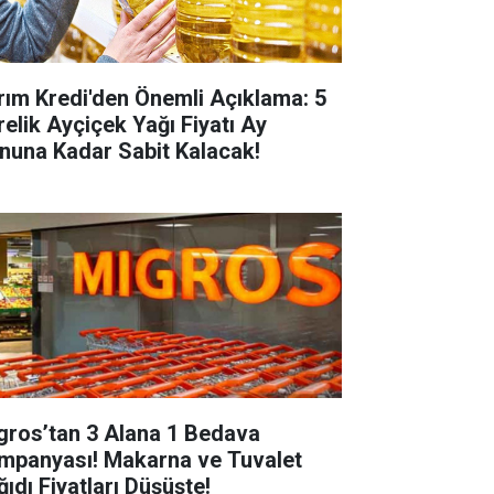
rım Kredi'den Önemli Açıklama: 5
relik Ayçiçek Yağı Fiyatı Ay
nuna Kadar Sabit Kalacak!
gros’tan 3 Alana 1 Bedava
mpanyası! Makarna ve Tuvalet
ğıdı Fiyatları Düşüşte!