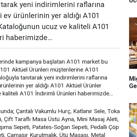
Uc
tarak yeni indirimlerini raflarına
li ev ürünlerinin yer aldığı A101
Kataloğunun ucuz ve kaliteli A101
eri haberimizde…
lerinde kampanya başlatan A101 market bu
 A101 Aktüel Ürünleri müşterilerine A101
loğuyla tanıtarak yeni indirimlerini raflarına
Mi
 ürünlerinin yer aldığı A101 Aktüel Ürünler
Ge
kaliteli A101 İndirimli Ürünleri haberimizde…
unda; Çantalı Vakumlu Hurç, Katlanır Sele, Toka
, Çift Taraflı Masa Üstü Ayna, Mini Masaj Aleti,
şıma Sepeti, Patates-Soğan Sepeti, Pedallı Çöp
ti, Çamaşır Kurutmalık, Ütü Masası, Metal