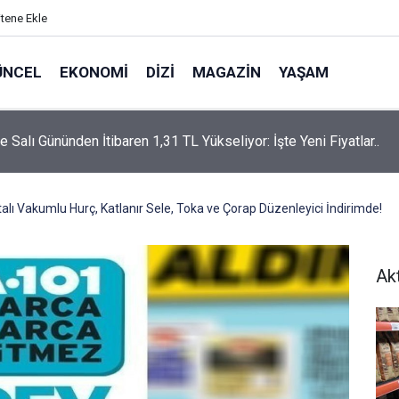
itene Ekle
ÜNCEL
EKONOMI
DIZI
MAGAZIN
YAŞAM
rtaş’a “Bozkırın Tezenesi” Lakabını Kim Verdi? Beyaz’la Joker
un Cevabı Merak Edildi
lı Vakumlu Hurç, Katlanır Sele, Toka ve Çorap Düzenleyici İndirimde!
Ak