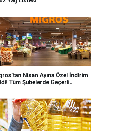
uz Yağ Listesi
gros’tan Nisan Ayına Özel İndirim
ldi! Tüm Şubelerde Geçerli..