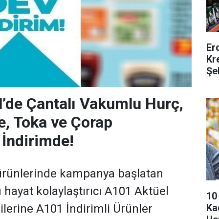
Er
Kr
Şe
’de Çantalı Vakumlu Hurç,
le, Toka ve Çorap
 İndirimde!
 ürünlerinde kampanya başlatan
hayat kolaylaştırıcı A101 Aktüel
10
Ka
ilerine A101 İndirimli Ürünler