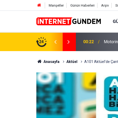
Manşetler
Günün Haberleri
Arşiv
S
G
Neşet E
,31 TL Yükseliyor: İşte Yeni Fiyatlar..
24
15:58
Sorusun
Anasayfa
Aktüel
A101 Aktüel’de Çanta