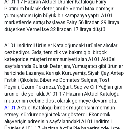
A101 17 Haziran Aktüel Ürünler Kataloğu Fairy
Platinum bulaşık deterjanı ile Vernel Max çamaşır
yumuşatıcısı için büyük bir kampanya yaptı. A101
marketlerde satışı başlayan Fairy 56 liradan 29 liraya
düşerken Vernel ise 32 liradan 17 liraya düştü.
A101 İndirimli Ürünler Kataloğundaki ürünler alıcıları
cezbediyor. Gıda, temizlik ve bakım gibi birçok
kategoride müşteri memnuniyeti alan A101 Aktüel
sayfalarında Bulaşık Deterjanı, Yumuşatıcı gibi ürünler
haricinde Lazanya, Karışık Kuruyemiş, Siyah Çay, Antep
Fıstıklı Çikolata, Biber ve Domates Salçası, Tost
Peyniri, Üzüm Pekmezi, Yoğurt, Saç ve Cilt Yağları gibi
ürünler de yer aldı. A101 17 Haziran Aktüel Kataloğu
müşterinin cebine dost olarak gelmeye devam etti.
A101
Aktüel Kataloğu birçok müşterisini memnun
etmeyi sürdüreceğini tekrar gösterdi. Ekonomik
alışverişin adresinin sayfalarındaki A101 İndirimli
Ürünler A101 17 Haziran Aktüel’de haberimizde. İşte