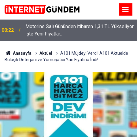
:
Neşet Ertaş’a “Bozkırın Tezenesi” Lakabını Kim
15:58
Verdi? Beyaz’la Joker Sorusunun Cevabı Merak
Edildi
Anasayfa
Aktüel
A101 Müjdeyi Verdi! A101 Aktüelde
Bulaşık Deterjanı ve Yumuşatıcı Yarı Fiyatına İndi!