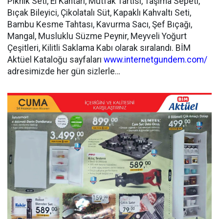
Piknik Seti, El Kantarı, Mutfak Tartısı, Taşıma Sepeti,
Bıçak Bileyici, Çikolatalı Süt, Kapaklı Kahvaltı Seti,
Bambu Kesme Tahtası, Kavurma Sacı, Şef Bıçağı,
Mangal, Musluklu Süzme Peynir, Meyveli Yoğurt
Çeşitleri, Kilitli Saklama Kabı olarak sıralandı. BİM
Aktüel Kataloğu sayfaları
www.internetgundem.com/
adresimizde her gün sizlerle…