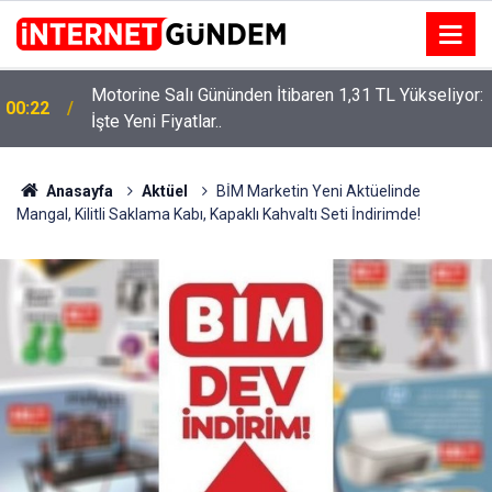
:
Neşet Ertaş’a “Bozkırın Tezenesi” Lakabını Kim
15:58
Verdi? Beyaz’la Joker Sorusunun Cevabı Merak
Edildi
Anasayfa
Aktüel
BİM Marketin Yeni Aktüelinde
Mangal, Kilitli Saklama Kabı, Kapaklı Kahvaltı Seti İndirimde!