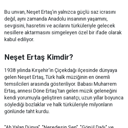
Bu unvan, Neşet Ertaş’ın yalnızca güçlü saz icrasını
değil, aynı zamanda Anadolu insanının yaşamını,
sevgisini, hasretini ve acılarını türküleriyle gelecek
nesillere aktarmasını simgeleyen özel bir ifade olarak
kabul ediliyor.
Neşet Ertaş Kimdir?
1938 yılında Kırşehir'in Çiçekdağı ilçesinde dünyaya
gelen Neşet Ertaş, Türk halk müziğinin en önemli
temsilcileri arasında gösteriliyor. Babası Muharrem
Ertaş, annesi Döne Ertaş'tan gelen müzik geleneğini
kendi yorumuyla geliştiren sanatçı, uzun yıllar boyunca
söylediği bozlaklar ve halk türküleriyle milyonların
gönlünde taht kurdu.
"Ah Yalan Dünya", "Neredesin Sen", "Gönül Dağı" ve