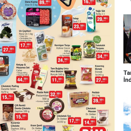
Tar
İnd