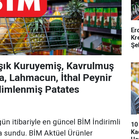
Er
Kr
Şe
şık Kuruyemiş, Kavrulmuş
za, Lahmacun, İthal Peynir
Dilimlenmiş Patates
n itibariyle en güncel BİM İndirimli
10
Ka
şa sundu. BİM Aktüel Ürünler