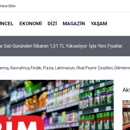
itene Ekle
ÜNCEL
EKONOMI
DIZI
MAGAZIN
YAŞAM
rtaş’a “Bozkırın Tezenesi” Lakabını Kim Verdi? Beyaz’la Joker
un Cevabı Merak Edildi
emiş, Kavrulmuş Fındık, Pizza, Lahmacun, İthal Peynir Çeşitleri, Dilimle
Ak