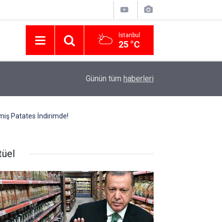
İstanbul
25 °C
Nissan Türkiye'den Temmuz 2026 Kampanyası! Q
16:23
Günün tüm
haberleri
Modellerinde Faizsiz Kredi ve İndirim Fırsatı
nmiş Patates İndirimde!
tüel