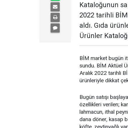
Kataloğunun sal
2022 tarihli BİM
aldı. Gıda ürünl
Ürünler Kataloğ
BİM market bugün iti
sundu. BİM Aktüel Ür
Aralık 2022 tarihli B
ürünleriyle dikkat ç
Bugün satışı başlaya
özellikleri verilen; k
lahmacun, ithal peyni
dana döner, kasap bu
köfte, zeytinyağlı y