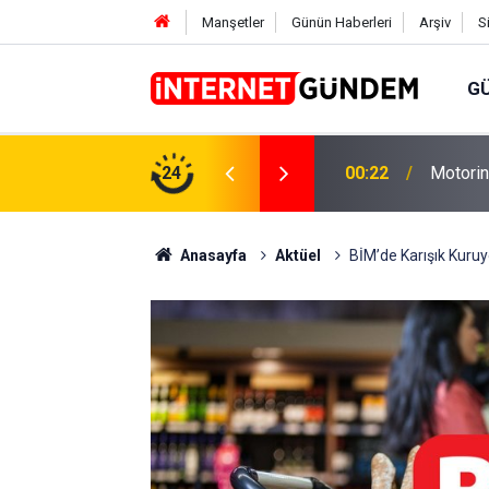
Manşetler
Günün Haberleri
Arşiv
S
G
Neşet E
,31 TL Yükseliyor: İşte Yeni Fiyatlar..
24
15:58
Sorusun
Anasayfa
Aktüel
BİM’de Karışık Kuruy