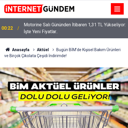
Motorine Salı Gününden İtibaren 1,31 TL Yükseliyor:
00:22
İşte Yeni Fiyatlar..
Neşet Ertaş’a “Bozkırın Tezenesi” Lakabını Kim
15:58
Verdi? Beyaz’la Joker Sorusunun Cevabı Merak
Edildi
Anasayfa
Aktüel
Bugün BİM’de Kişisel Bakım Ürünleri
ve Birçok Çikolata Çeşidi İndirimde!