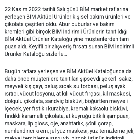
22 Kasım 2022 tarihli Salı günü BİM market raflarına
yerleşen BİM Aktüel Ürünler kişisel bakım ürünleri ve
çikolata çeşitleri oldu. Abur cuburlar ve bakım
kremleri gibi birçok BİM İndirimli Ürünlerin tanıtıldığı
BİM Aktüel Ürünler Kataloğu yine müşterilerden tam
puan aldı. Keyifli bir alışveriş fırsatı sunan BİM İndirimli
Ürünler Kataloğu sizlerle…
Bugün raflara yerleşen ve BİM Aktüel Kataloğunda da
daha önce müşterilere tanıtılan şıpsevdi şekerli sakız,
meyveli kış çayı, peluş sıcak su torbası, peluş ayak
ısıtıcı, vücut losyonu, at kılı vücut fırçası, kil maskesi,
dolgulu çikolata, sandviç bisküvi, böğürtlen meyveli
içecek, yer fıstıklı kurabiye, kremalı kakaolu bisküvi,
fındıklı karamelli çikolata, at kuyruğu bitkili şampuan,
maskara, lip gloss, oje, anahtarlık, şönil çorap,
nemlendirici krem, jel yüz maskesi, yüz temizleme jeli,
makyaj temizleme suyu vb. birçok ürünün indirimli