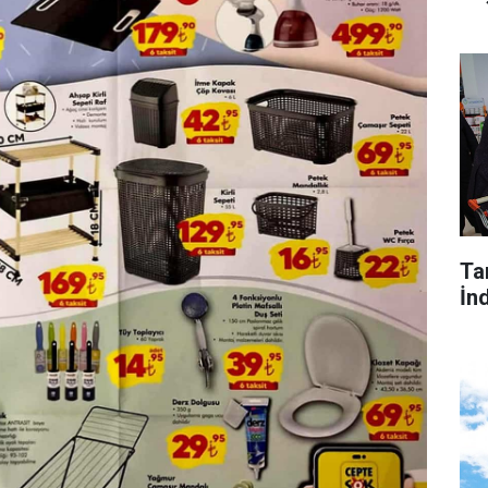
Tar
İnd