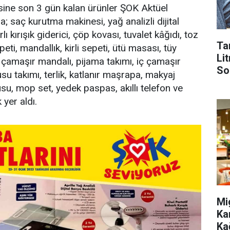
sine son 3 gün kalan ürünler ŞOK Aktüel
; saç kurutma makinesi, yağ analizli dijital
 kırışık giderici, çöp kovası, tuvalet kâğıdı, toz
Ta
eti, mandallık, kirli sepeti, ütü masası, tüy
Lit
, çamaşır mandalı, pijama takımı, iç çamaşır
So
usu takımı, terlik, katlanır maşrapa, makyaj
su, mop set, yedek paspas, akıllı telefon ve
 yer aldı.
Mi
Ka
Ka