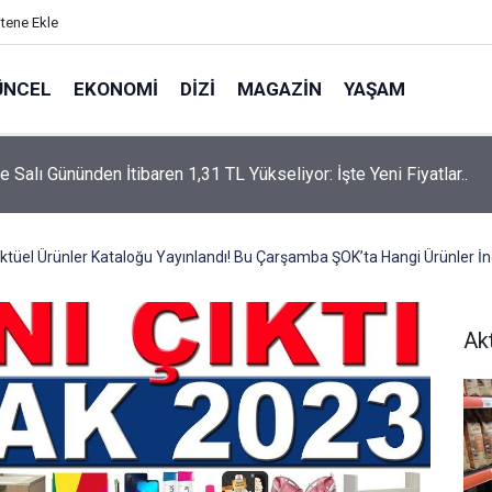
itene Ekle
ÜNCEL
EKONOMI
DIZI
MAGAZIN
YAŞAM
rtaş’a “Bozkırın Tezenesi” Lakabını Kim Verdi? Beyaz’la Joker
un Cevabı Merak Edildi
üel Ürünler Kataloğu Yayınlandı! Bu Çarşamba ŞOK’ta Hangi Ürünler İnd
Ak