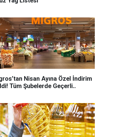
uz Yağ Listesi
gros’tan Nisan Ayına Özel İndirim
ldi! Tüm Şubelerde Geçerli..