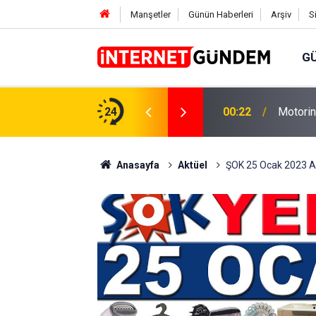
Manşetler
Günün Haberleri
Arşiv
S
G
Neşet E
,31 TL Yükseliyor: İşte Yeni Fiyatlar..
24
15:58
Sorusun
Anasayfa
Aktüel
ŞOK 25 Ocak 2023 Akt