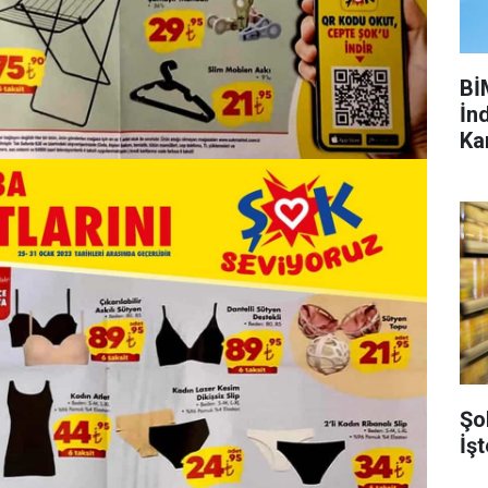
Bİ
İnd
Ka
Şo
İşt