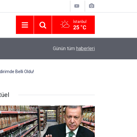
İstanbul
25 °C
Nissan Türkiye'den Temmuz 2026 Kampanyası! Q
16:23
Günün tüm
haberleri
Modellerinde Faizsiz Kredi ve İndirim Fırsatı
irimde Belli Oldu!
tüel