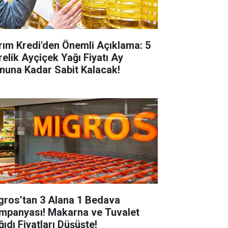
rım Kredi'den Önemli Açıklama: 5
relik Ayçiçek Yağı Fiyatı Ay
nuna Kadar Sabit Kalacak!
gros’tan 3 Alana 1 Bedava
mpanyası! Makarna ve Tuvalet
ğıdı Fiyatları Düşüşte!