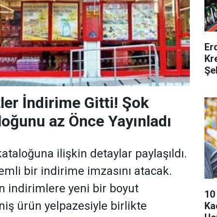
Er
Kr
Şe
er İndirime Gitti! Şok
loğunu az Önce Yayınladı
ataloğuna ilişkin detaylar paylaşıldı.
mli bir indirime imzasını atacak.
 indirimlere yeni bir boyut
10
niş ürün yelpazesiyle birlikte
Ka