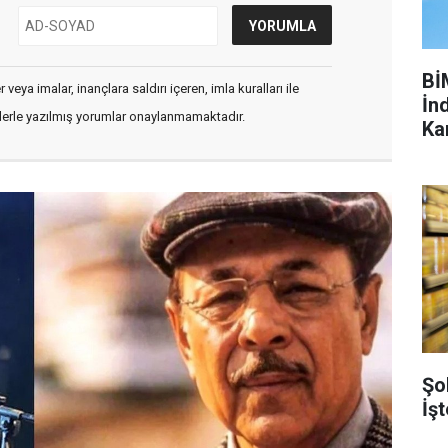
Bİ
veya imalar, inançlara saldırı içeren, imla kuralları ile
İnd
flerle yazılmış yorumlar onaylanmamaktadır.
Ka
Şo
İşt