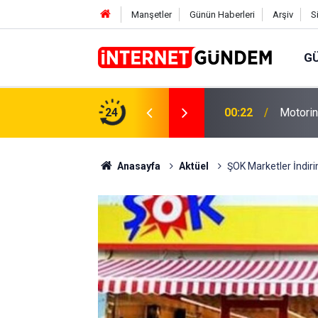
Manşetler
Günün Haberleri
Arşiv
S
G
Neşet E
,31 TL Yükseliyor: İşte Yeni Fiyatlar..
24
15:58
Sorusun
Anasayfa
Aktüel
ŞOK Marketler İndiri