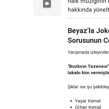
halk müziğinin
hakkında yönelti
Beyaz’la Jok
Sorusunun C
Yarışmada izleyiciler
"Bozkırın Tezenesi"
lakabı kim vermişti
Şıklar ise şu şekildey
Yaşar Kemal
Orhan Kemal