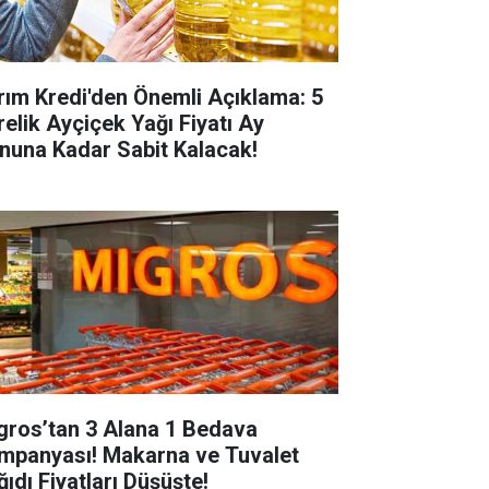
rım Kredi'den Önemli Açıklama: 5
relik Ayçiçek Yağı Fiyatı Ay
nuna Kadar Sabit Kalacak!
gros’tan 3 Alana 1 Bedava
mpanyası! Makarna ve Tuvalet
ğıdı Fiyatları Düşüşte!