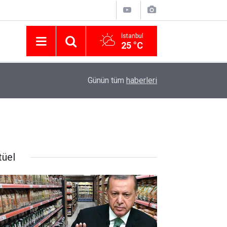
İstanbul
25 °C
Nissan Türkiye'den Temmuz 2026 Kampanyası! Q
16:23
Günün tüm
haberleri
Modellerinde Faizsiz Kredi ve İndirim Fırsatı
tüel