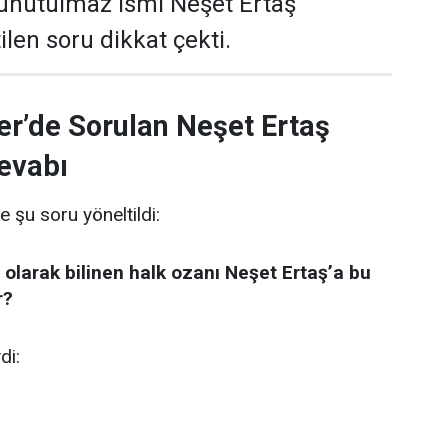
 unutulmaz ismi Neşet Ertaş
len soru dikkat çekti.
er’de Sorulan Neşet Ertaş
evabı
e şu soru yöneltildi:
 olarak bilinen halk ozanı Neşet Ertaş’a bu
r?
di: