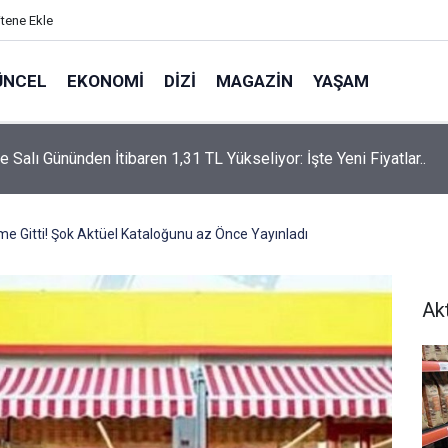
itene Ekle
ÜNCEL
EKONOMI
DIZI
MAGAZIN
YAŞAM
rtaş’a “Bozkırın Tezenesi” Lakabını Kim Verdi? Beyaz’la Joker
un Cevabı Merak Edildi
me Gitti! Şok Aktüel Kataloğunu az Önce Yayınladı
Ak