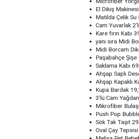
Microfiber Yorga
El Dikiş Makines
Matilda Çelik Su 
Cam Yuvarlak 2'l
Kare fırın Kabı 
yanı sıra Midi B
Midi Borcam Dik
Paşabahçe Şişe 
Saklama Kabı 69
Ahşap Saplı Dese
Ahşap Kapaklı K
Kupa Bardak 19
3'lü Cam Yağdan
Mikrofiber Bulaşı
Push Pop Bubbl
Sök Tak Taşıt 2
Oval Çay Tepsisi
Melisa Pet Bebek