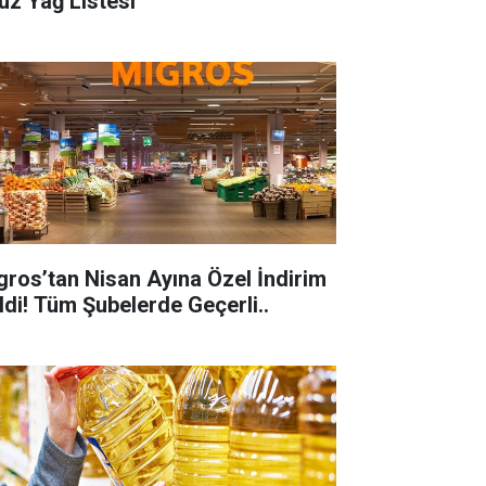
uz Yağ Listesi
gros’tan Nisan Ayına Özel İndirim
ldi! Tüm Şubelerde Geçerli..