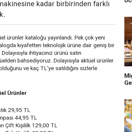
Uc
 makinesine kadar birbirinden farklı
k.
el ürünler kataloğu yayınlandı. Pek çok yeni
alogda kıyafetten teknolojik ürüne dair geniş bir
 Dolayısıyla ihtiyacınız ürünü satın
tüelden bahsediyoruz. Dolayısıyla aktüel ürünler
lduğunu ve kaç TL'ye satıldığını sizlerle
Mi
Ge
üel Ürünler
stık 29,95 TL
ompası 44,95 TL
 Çift Kişililk 129,00 TL