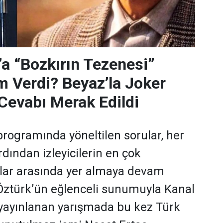
’a “Bozkırın Tezenesi”
m Verdi? Beyaz’la Joker
Cevabı Merak Edildi
programında yöneltilen sorular, her
dından izleyicilerin en çok
ular arasında yer almaya devam
 Öztürk’ün eğlenceli sunumuyla Kanal
yayınlanan yarışmada bu kez Türk