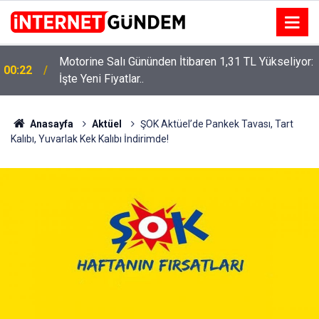
Motorine Salı Gününden İtibaren 1,31 TL Yükseliyor:
00:22
İşte Yeni Fiyatlar..
Neşet Ertaş’a “Bozkırın Tezenesi” Lakabını Kim
15:58
Verdi? Beyaz’la Joker Sorusunun Cevabı Merak
Edildi
Anasayfa
Aktüel
ŞOK Aktüel’de Pankek Tavası, Tart
Kalıbı, Yuvarlak Kek Kalıbı İndirimde!