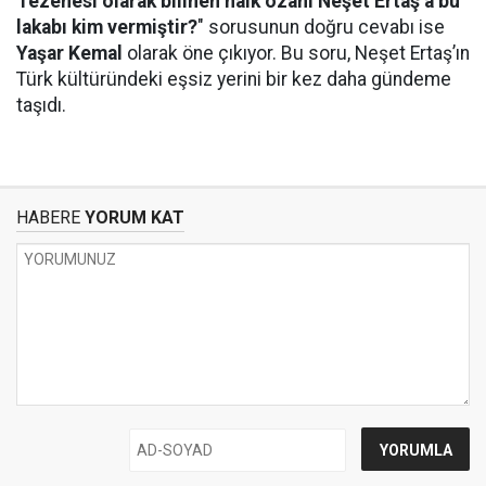
Tezenesi olarak bilinen halk ozanı Neşet Ertaş’a bu
lakabı kim vermiştir?
" sorusunun doğru cevabı ise
Yaşar Kemal
olarak öne çıkıyor. Bu soru, Neşet Ertaş’ın
Türk kültüründeki eşsiz yerini bir kez daha gündeme
taşıdı.
HABERE
YORUM KAT