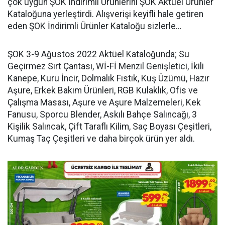
çok uygun ŞOK İndirimli Ürünlerini ŞOK Aktüel Ürünler
Kataloğuna yerleştirdi. Alışverişi keyifli hale getiren
eden ŞOK İndirimli Ürünler Kataloğu sizlerle…
ŞOK 3-9 Ağustos 2022 Aktüel Kataloğunda; Su
Geçirmez Sırt Çantası, Wİ-Fİ Menzil Genişletici, İkili
Kanepe, Kuru İncir, Dolmalık Fıstık, Kuş Üzümü, Hazır
Aşure, Erkek Bakım Ürünleri, RGB Kulaklık, Ofis ve
Çalışma Masası, Aşure ve Aşure Malzemeleri, Kek
Fanusu, Sporcu Blender, Askılı Bahçe Salıncağı, 3
Kişilik Salıncak, Çift Taraflı Kilim, Saç Boyası Çeşitleri,
Kumaş Taç Çeşitleri ve daha birçok ürün yer aldı.