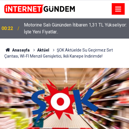
:
Neşet Ertaş’a “Bozkırın Tezenesi” Lakabını Kim
15:58
Verdi? Beyaz’la Joker Sorusunun Cevabı Merak
Edildi
Anasayfa
Aktüel
ŞOK Aktüelde Su Geçirmez Sırt
Çantası, Wİ-Fİ Menzil Genişletici, İkili Kanepe İndirimde!