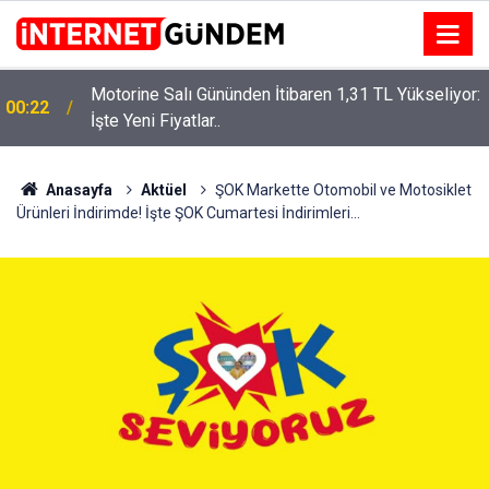
Motorine Salı Gününden İtibaren 1,31 TL Yükseliyor:
00:22
İşte Yeni Fiyatlar..
Neşet Ertaş’a “Bozkırın Tezenesi” Lakabını Kim
15:58
Verdi? Beyaz’la Joker Sorusunun Cevabı Merak
Edildi
Anasayfa
Aktüel
ŞOK Markette Otomobil ve Motosiklet
Ürünleri İndirimde! İşte ŞOK Cumartesi İndirimleri…