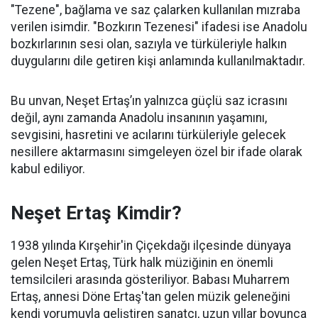
"Tezene", bağlama ve saz çalarken kullanılan mızraba
verilen isimdir. "Bozkırın Tezenesi" ifadesi ise Anadolu
bozkırlarının sesi olan, sazıyla ve türküleriyle halkın
duygularını dile getiren kişi anlamında kullanılmaktadır.
Bu unvan, Neşet Ertaş’ın yalnızca güçlü saz icrasını
değil, aynı zamanda Anadolu insanının yaşamını,
sevgisini, hasretini ve acılarını türküleriyle gelecek
nesillere aktarmasını simgeleyen özel bir ifade olarak
kabul ediliyor.
Neşet Ertaş Kimdir?
1938 yılında Kırşehir'in Çiçekdağı ilçesinde dünyaya
gelen Neşet Ertaş, Türk halk müziğinin en önemli
temsilcileri arasında gösteriliyor. Babası Muharrem
Ertaş, annesi Döne Ertaş'tan gelen müzik geleneğini
kendi yorumuyla geliştiren sanatçı, uzun yıllar boyunca