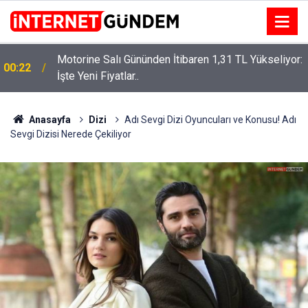
Motorine Salı Gününden İtibaren 1,31 TL Yükseliyor:
ru
00:22
İşte Yeni Fiyatlar..
Anasayfa
Dizi
Adı Sevgi Dizi Oyuncuları ve Konusu! Adı
Sevgi Dizisi Nerede Çekiliyor