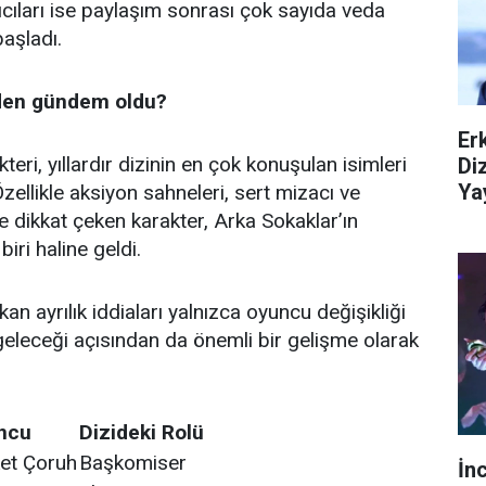
cıları ise paylaşım sonrası çok sayıda veda
aşladı.
den gündem oldu?
Er
ri, yıllardır dizinin en çok konuşulan isimleri
Di
Ya
Özellikle aksiyon sahneleri, sert mizacı ve
e dikkat çeken karakter, Arka Sokaklar’ın
iri haline geldi.
an ayrılık iddiaları yalnızca oyuncu değişikliği
 geleceği açısından da önemli bir gelişme olarak
ncu
Dizideki Rolü
et Çoruh
Başkomiser
İn