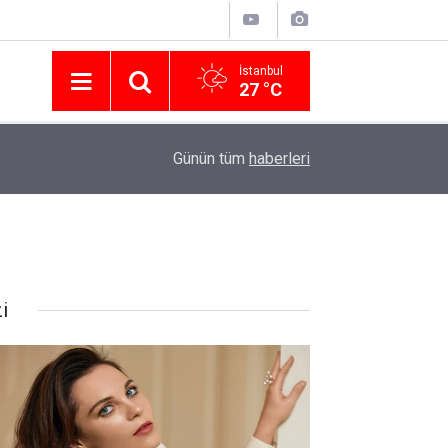
İstanbul
27 °C
Nissan Türkiye'den Temmuz 2026 Kampanyası! Q
16:23
Günün tüm
haberleri
Modellerinde Faizsiz Kredi ve İndirim Fırsatı
i