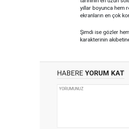
tarihinin en uzun solu
yıllar boyunca hem re
ekranların en çok ko
Şimdi ise gözler he
karakterinin akıbeti
HABERE
YORUM KAT