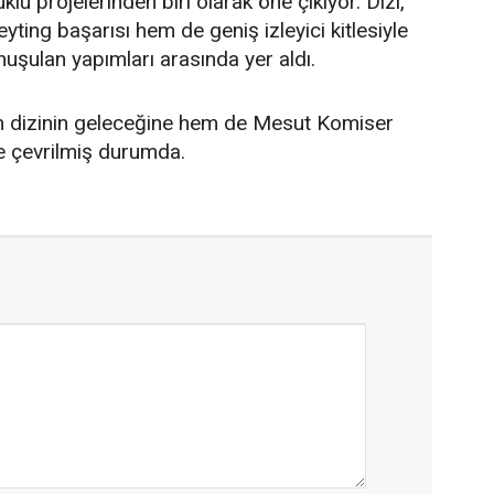
klu projelerinden biri olarak öne çıkıyor. Dizi,
yting başarısı hem de geniş izleyici kitlesiyle
nuşulan yapımları arasında yer aldı.
m dizinin geleceğine hem de Mesut Komiser
ne çevrilmiş durumda.