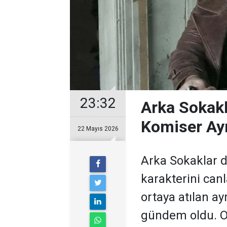
23:32
Arka Sokakl
Komiser Ayr
22 Mayıs 2026
Arka Sokaklar d
karakterini can
ortaya atılan ay
gündem oldu. O