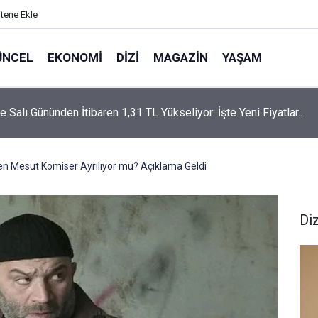
itene Ekle
ÜNCEL
EKONOMI
DIZI
MAGAZIN
YAŞAM
rtaş’a “Bozkırın Tezenesi” Lakabını Kim Verdi? Beyaz’la Joker
un Cevabı Merak Edildi
en Mesut Komiser Ayrılıyor mu? Açıklama Geldi
Diz