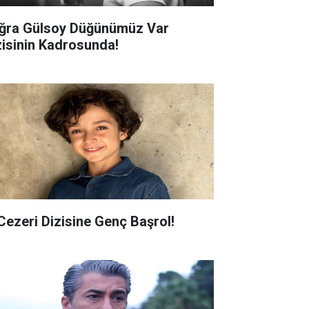
ğra Gülsoy Düğünümüz Var
zisinin Kadrosunda!
 Cezeri Dizisine Genç Başrol!