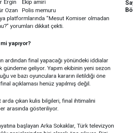
r Ergin
Ekip amiri
Sa
Bö
ür Ozan
Polis memuru
dya platformlarında “Mesut Komiser olmadan
u?” yorumları dikkat çekti.
 mi yapıyor?
n ardından final yapacağı yönündeki iddialar
ık gündeme geliyor. Yapım ekibinin yeni sezon
duğu ve bazı oyunculara kararın iletildiği öne
final açıklaması henüz yapılmış değil.
t arda çıkan kulis bilgileri, final ihtimalini
er arasında gösteriliyor.
ayatına başlayan Arka Sokaklar, Türk televizyon