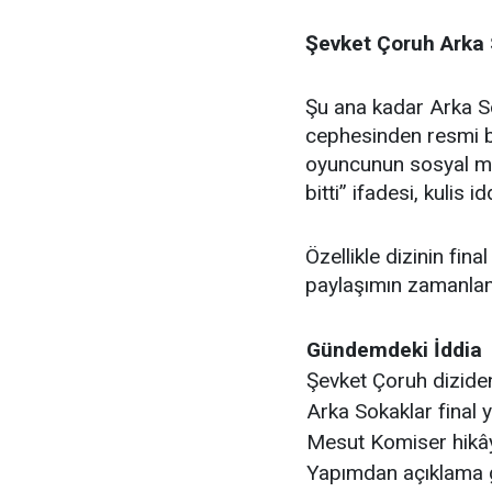
Şevket Çoruh Arka 
Şu ana kadar Arka S
cephesinden resmi bi
oyuncunun sosyal me
bitti” ifadesi, kulis i
Özellikle dizinin fin
paylaşımın zamanlama
Gündemdeki İddia
Şevket Çoruh diziden
Arka Sokaklar final 
Mesut Komiser hikây
Yapımdan açıklama g