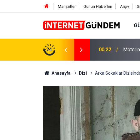
Manşetler
Günün Haberleri
Arşiv
S
G
Neşet E
,31 TL Yükseliyor: İşte Yeni Fiyatlar..
24
15:58
Sorusun
Anasayfa
Dizi
Arka Sokaklar Dizisind