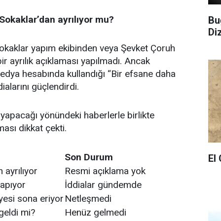
Sokaklar’dan ayrılıyor mu?
Bu
Di
okaklar yapım ekibinden veya Şevket Çoruh
r ayrılık açıklaması yapılmadı. Ancak
dya hesabında kullandığı “Bir efsane daha
ddialarını güçlendirdi.
al yapacağı yönündeki haberlerle birlikte
sı dikkat çekti.
Son Durum
El
 ayrılıyor
Resmi açıklama yok
yapıyor
İddialar gündemde
esi sona eriyor
Netleşmedi
eldi mi?
Henüz gelmedi