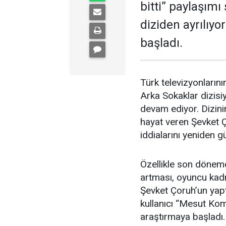
bitti” paylaşımı
diziden ayrılıy
başladı.
Türk televizyonlarını
Arka Sokaklar dizisi
devam ediyor. Dizini
hayat veren Şevket Ç
iddialarını yeniden 
Özellikle son dönemd
artması, oyuncu kadro
Şevket Çoruh’un yap
kullanıcı “Mesut Kom
araştırmaya başladı.