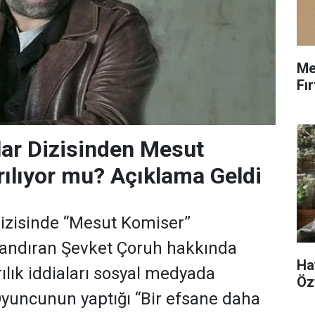
Me
Fı
ar Dizisinden Mesut
ılıyor mu? Açıklama Geldi
izisinde “Mesut Komiser”
landıran Şevket Çoruh hakkında
Ha
rılık iddiaları sosyal medyada
Öz
yuncunun yaptığı “Bir efsane daha