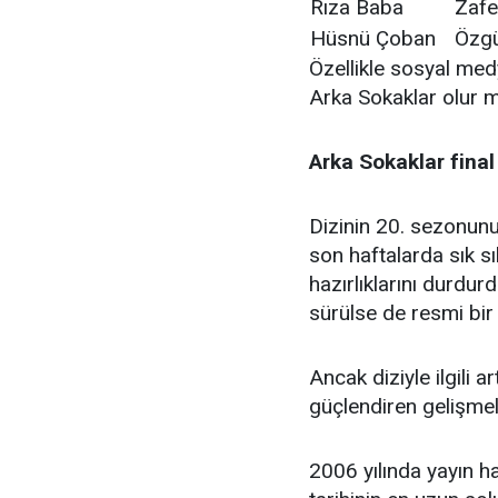
Rıza Baba
Zafe
Hüsnü Çoban
Özg
Özellikle sosyal me
Arka Sokaklar olur m
Arka Sokaklar final
Dizinin 20. sezonunu
son haftalarda sık s
hazırlıklarını durdur
sürülse de resmi bir 
Ancak diziyle ilgili ar
güçlendiren gelişmel
2006 yılında yayın h