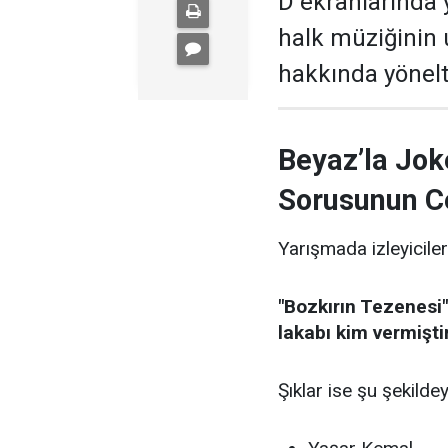
D ekranlarında 
halk müziğinin
hakkında yönelti
Beyaz’la Jok
Sorusunun C
Yarışmada izleyiciler
"Bozkırın Tezenesi"
lakabı kim vermişti
Şıklar ise şu şekildey