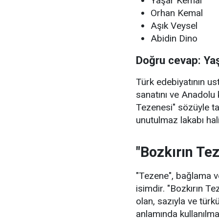
Yaşar Kemal
Orhan Kemal
Aşık Veysel
Abidin Dino
Doğru cevap: Ya
Türk edebiyatının u
sanatını ve Anadolu 
Tezenesi" sözüyle t
unutulmaz lakabı hali
"Bozkırın Te
"Tezene", bağlama ve
isimdir. "Bozkırın Te
olan, sazıyla ve türkü
anlamında kullanılma