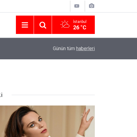
İstanbul
26 °C
Nissan Türkiye'den Temmuz 2026 Kampanyası! Q
16:23
Günün tüm
haberleri
Modellerinde Faizsiz Kredi ve İndirim Fırsatı
i