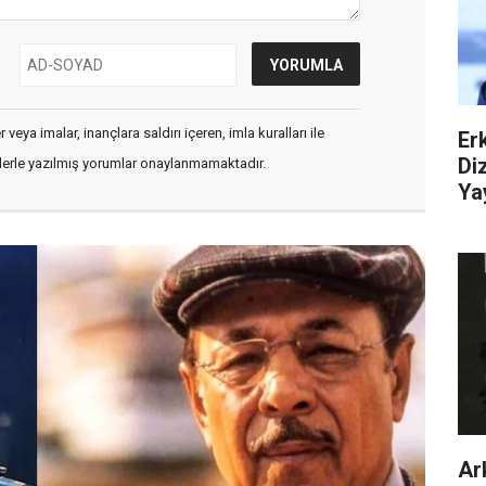
veya imalar, inançlara saldırı içeren, imla kuralları ile
Er
Di
flerle yazılmış yorumlar onaylanmamaktadır.
Ya
Ar