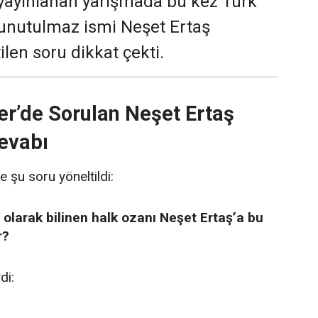
yayınlanan yarışmada bu kez Türk
 unutulmaz ismi Neşet Ertaş
len soru dikkat çekti.
er’de Sorulan Neşet Ertaş
evabı
e şu soru yöneltildi:
 olarak bilinen halk ozanı Neşet Ertaş’a bu
r?
di: