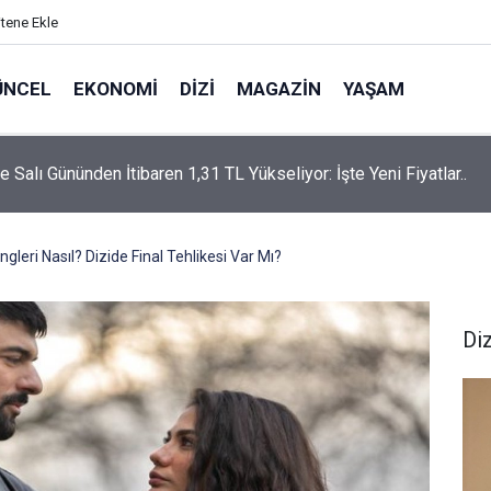
itene Ekle
ÜNCEL
EKONOMI
DIZI
MAGAZIN
YAŞAM
rtaş’a “Bozkırın Tezenesi” Lakabını Kim Verdi? Beyaz’la Joker
un Cevabı Merak Edildi
gleri Nasıl? Dizide Final Tehlikesi Var Mı?
Diz