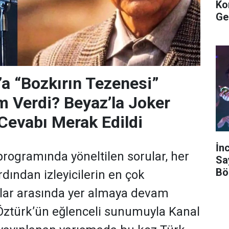
Ko
Ge
’a “Bozkırın Tezenesi”
m Verdi? Beyaz’la Joker
Cevabı Merak Edildi
İn
programında yöneltilen sorular, her
Sa
Bö
dından izleyicilerin en çok
ular arasında yer almaya devam
 Öztürk’ün eğlenceli sunumuyla Kanal