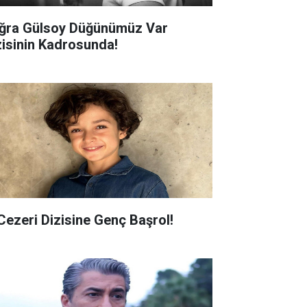
ğra Gülsoy Düğünümüz Var
zisinin Kadrosunda!
 Cezeri Dizisine Genç Başrol!