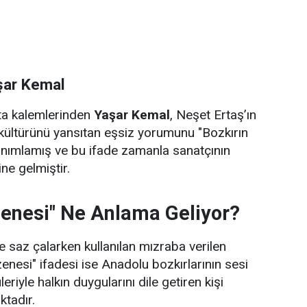
şar Kemal
sta kalemlerinden
Yaşar Kemal
, Neşet Ertaş’ın
kültürünü yansıtan eşsiz yorumunu "Bozkırın
anımlamış ve bu ifade zamanla sanatçının
ne gelmiştir.
zenesi" Ne Anlama Geliyor?
 saz çalarken kullanılan mızraba verilen
zenesi" ifadesi ise Anadolu bozkırlarının sesi
leriyle halkın duygularını dile getiren kişi
ktadır.