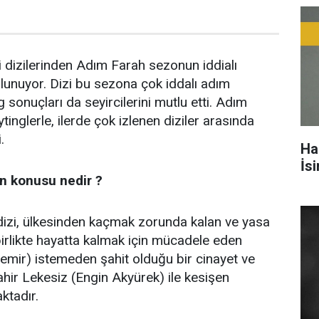
ni dizilerinden Adım Farah sezonun iddialı
ulunuyor. Dizi bu sezona çok iddalı adım
g sonuçları da seyircilerini mutlu etti. Adım
ytinglerle, ilerde çok izlenen diziler arasında
.
Ha
İs
in konusu nedir ?
izi, ülkesinden kaçmak zorunda kalan ve yasa
birlikte hayatta kalmak için mücadele eden
emir) istemeden şahit olduğu bir cinayet ve
ahir Lekesiz (Engin Akyürek) ile kesişen
ktadır.