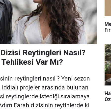
Me
Fı
Dizisi Reytingleri Nasıl?
 Tehlikesi Var Mı?
inin reytingleri nasıl ? Yeni sezon
a iddialı projeler arasında bulunan
Ha
si reytinglerde istediği sıralamaya
Öz
 Adım Farah dizisinin reytinlerde ki