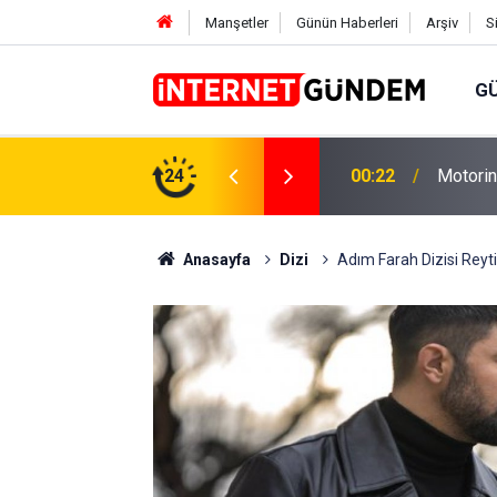
Manşetler
Günün Haberleri
Arşiv
S
G
Neşet E
,31 TL Yükseliyor: İşte Yeni Fiyatlar..
24
15:58
Sorusun
Anasayfa
Dizi
Adım Farah Dizisi Reytin