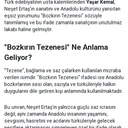
Türk edebiyatının usta kalemlerinden
Yaşar Kemal
,
Neşet Ertaş’ın sanatını ve Anadolu kültürünü yansıtan
eşsiz yorumunu "Bozkırın Tezenesi" sözüyle
tanımlamış ve bu ifade zamanla sanatçının unutulmaz
lakabı haline gelmiştir.
"Bozkırın Tezenesi" Ne Anlama
Geliyor?
"Tezene", bağlama ve saz çalarken kullanılan mızraba
verilen isimdir. "Bozkırın Tezenesi" ifadesi ise Anadolu
bozkırlarının sesi olan, sazıyla ve türküleriyle halkın
duygularını dile getiren kişi anlamında kullanılmaktadır.
Bu unvan, Neşet Ertaş’ın yalnızca güçlü saz icrasını
değil, aynı zamanda Anadolu insanının yaşamını,
sevgisini, hasretini ve acılarını türküleriyle gelecek
nesillere aktarmasını simgeleyen özel bir ifade olarak