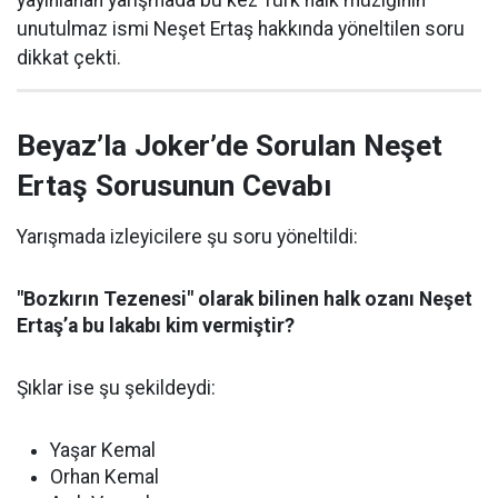
yayınlanan yarışmada bu kez Türk halk müziğinin
unutulmaz ismi Neşet Ertaş hakkında yöneltilen soru
dikkat çekti.
Beyaz’la Joker’de Sorulan Neşet
Ertaş Sorusunun Cevabı
Yarışmada izleyicilere şu soru yöneltildi:
"Bozkırın Tezenesi" olarak bilinen halk ozanı Neşet
Ertaş’a bu lakabı kim vermiştir?
Şıklar ise şu şekildeydi:
Yaşar Kemal
Orhan Kemal