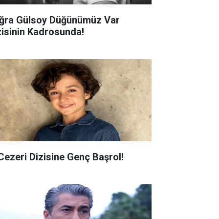
ğra Gülsoy Düğünümüz Var
zisinin Kadrosunda!
 Cezeri Dizisine Genç Başrol!