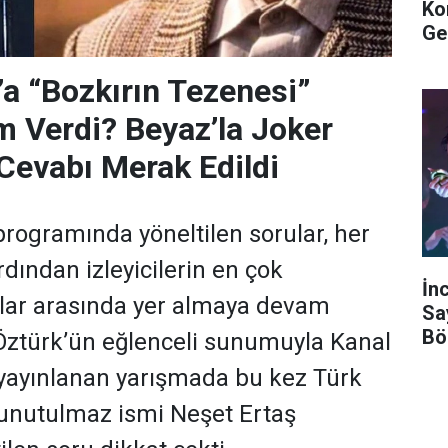
Ko
Ge
’a “Bozkırın Tezenesi”
m Verdi? Beyaz’la Joker
Cevabı Merak Edildi
programında yöneltilen sorular, her
dından izleyicilerin en çok
İn
ular arasında yer almaya devam
Sa
Bö
 Öztürk’ün eğlenceli sunumuyla Kanal
yayınlanan yarışmada bu kez Türk
 unutulmaz ismi Neşet Ertaş