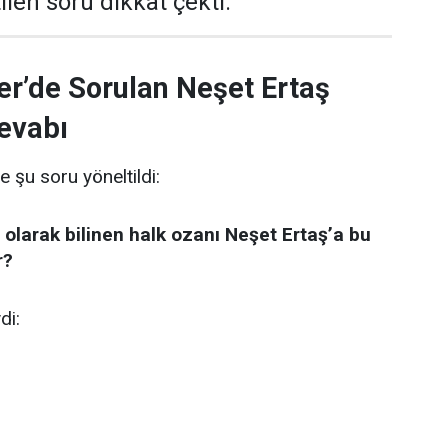
len soru dikkat çekti.
er’de Sorulan Neşet Ertaş
evabı
e şu soru yöneltildi:
 olarak bilinen halk ozanı Neşet Ertaş’a bu
r?
di: