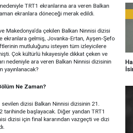
 nedeniyle TRT1 ekranlarına ara veren Balkan
 zaman ekranlara döneceği merak edildi.
e Makedonya’da çekilen Balkan Ninnisi dizisi
e ekranlara gelmiş, Jovanka-Ertan, Ayşen-Şefo
tlerinin mutluluğunu isteyen tüm izleyicilere
işti. Çok kültürlü hikayesiyle dikkat çeken ve
rı nedeniyle ara veren Balkan Ninnisi dizisinin
Ha
İs
n yayınlanacak?
. Bölüm Ne Zaman?
evilen dizisi Balkan Ninnisi dizisinin 21.
2 tarihinde başlayacak. Diğer yandan TRT1
si dizisi için final kararından vazgeçti ve dizi
ı.