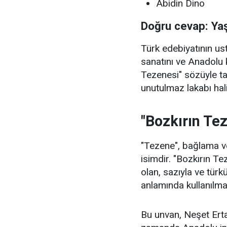
Abidin Dino
Doğru cevap: Ya
Türk edebiyatının u
sanatını ve Anadolu 
Tezenesi" sözüyle t
unutulmaz lakabı hali
"Bozkırın Te
"Tezene", bağlama ve
isimdir. "Bozkırın Te
olan, sazıyla ve türkü
anlamında kullanılma
Bu unvan, Neşet Ertaş