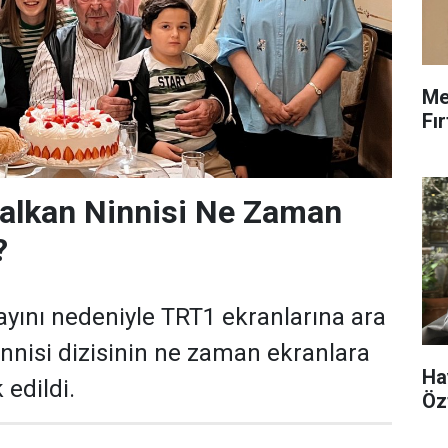
Me
Fı
Balkan Ninnisi Ne Zaman
?
yını nedeniyle TRT1 ekranlarına ara
nnisi dizisinin ne zaman ekranlara
Ha
edildi.
Öz