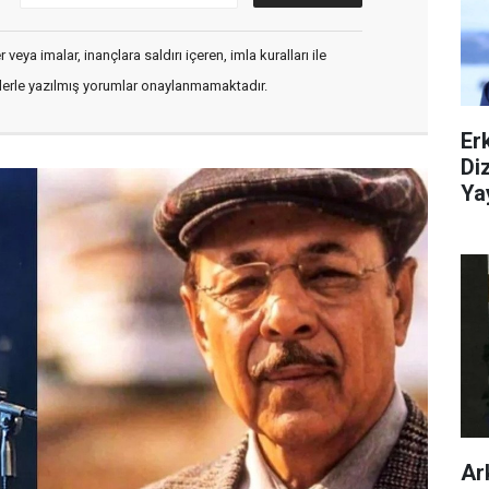
veya imalar, inançlara saldırı içeren, imla kuralları ile
flerle yazılmış yorumlar onaylanmamaktadır.
Er
Di
Ya
Ar