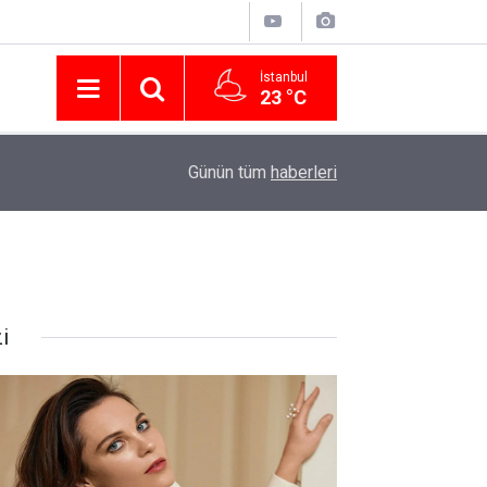
İstanbul
23 °C
Nissan Türkiye'den Temmuz 2026 Kampanyası! Q
16:23
Günün tüm
haberleri
Modellerinde Faizsiz Kredi ve İndirim Fırsatı
i