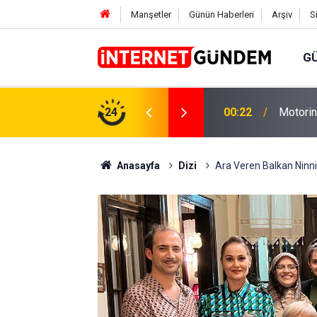
Manşetler
Günün Haberleri
Arşiv
S
G
Neşet E
,31 TL Yükseliyor: İşte Yeni Fiyatlar..
24
15:58
Sorusun
Anasayfa
Dizi
Ara Veren Balkan Ninn