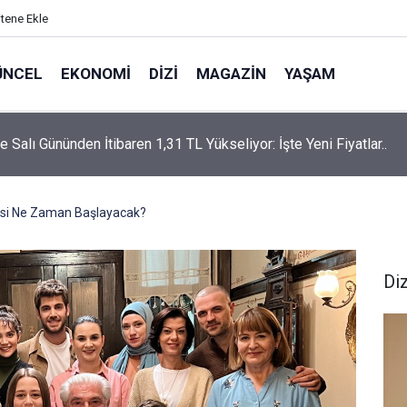
itene Ekle
ÜNCEL
EKONOMI
DIZI
MAGAZIN
YAŞAM
rtaş’a “Bozkırın Tezenesi” Lakabını Kim Verdi? Beyaz’la Joker
un Cevabı Merak Edildi
isi Ne Zaman Başlayacak?
Diz