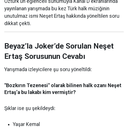
Öztürk’ün eğlenceli sunumuyla Kanal D ekranlarında
yayınlanan yarışmada bu kez Türk halk müziğinin
unutulmaz ismi Neşet Ertaş hakkında yöneltilen soru
dikkat çekti.
Beyaz’la Joker’de Sorulan Neşet
Ertaş Sorusunun Cevabı
Yarışmada izleyicilere şu soru yöneltildi:
"Bozkırın Tezenesi" olarak bilinen halk ozanı Neşet
Ertaş’a bu lakabı kim vermiştir?
Şıklar ise şu şekildeydi:
Yaşar Kemal