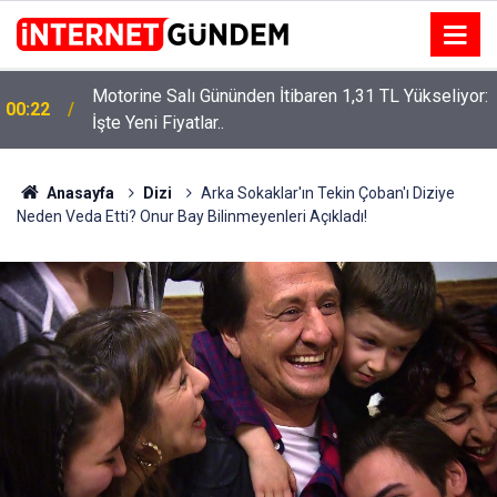
Motorine Salı Gününden İtibaren 1,31 TL Yükseliyor:
ru
00:22
İşte Yeni Fiyatlar..
Anasayfa
Dizi
Arka Sokaklar'ın Tekin Çoban'ı Diziye
Neden Veda Etti? Onur Bay Bilinmeyenleri Açıkladı!