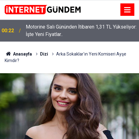
Motorine Salı Gününden İtibaren 1,31 TL Yükseliyor:
ru
00:22
İşte Yeni Fiyatlar..
Anasayfa
Dizi
Arka Sokaklar'ın Yeni Komiseri Ayşe
Kimdir?