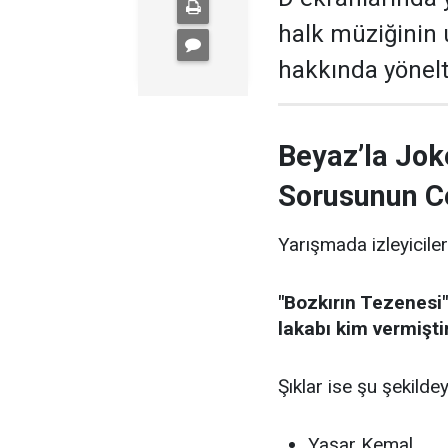
halk müziğinin
hakkında yönelti
Beyaz’la Jok
Sorusunun C
Yarışmada izleyiciler
"Bozkırın Tezenesi"
lakabı kim vermişti
Şıklar ise şu şekildey
Yaşar Kemal