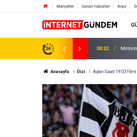
Manşetler
Günün Haberleri
Arşiv
S
G
Neşet E
,31 TL Yükseliyor: İşte Yeni Fiyatlar..
24
15:58
Sorusun
Anasayfa
Dizi
Aşkın Saati 19:03 Filmi 