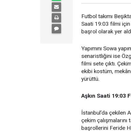
Futbol takımı Beşikta
Saati 19:03 filmi içi
başrol olarak yer ald
Yapımını Sowa yapım 
senaristliğini ise Ö
filmi sete çıktı. Çek
ekibi kostüm, mekân 
yürüttü.
Aşkın Saati 19:03 F
İstanbul’da çekilen A
çekim çalışmalarını 
başrollerini Feride Hi