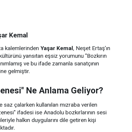
şar Kemal
sta kalemlerinden
Yaşar Kemal
, Neşet Ertaş’ın
kültürünü yansıtan eşsiz yorumunu "Bozkırın
anımlamış ve bu ifade zamanla sanatçının
ne gelmiştir.
zenesi" Ne Anlama Geliyor?
 saz çalarken kullanılan mızraba verilen
zenesi" ifadesi ise Anadolu bozkırlarının sesi
leriyle halkın duygularını dile getiren kişi
ktadır.