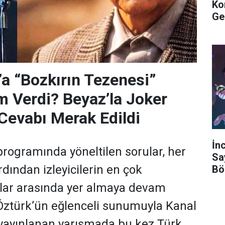
Ko
Ge
’a “Bozkırın Tezenesi”
m Verdi? Beyaz’la Joker
Cevabı Merak Edildi
İn
programında yöneltilen sorular, her
Sa
dından izleyicilerin en çok
Bö
ular arasında yer almaya devam
 Öztürk’ün eğlenceli sunumuyla Kanal
yayınlanan yarışmada bu kez Türk