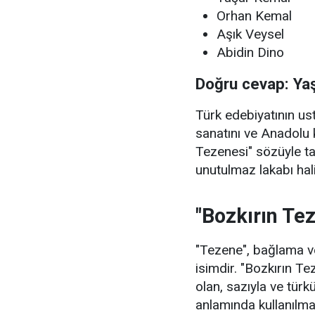
Orhan Kemal
Aşık Veysel
Abidin Dino
Doğru cevap: Ya
Türk edebiyatının u
sanatını ve Anadolu 
Tezenesi" sözüyle t
unutulmaz lakabı hali
"Bozkırın Te
"Tezene", bağlama ve
isimdir. "Bozkırın Te
olan, sazıyla ve türkü
anlamında kullanılma