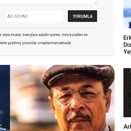
veya imalar, inançlara saldırı içeren, imla kuralları ile
Er
flerle yazılmış yorumlar onaylanmamaktadır.
Di
Ya
Ar