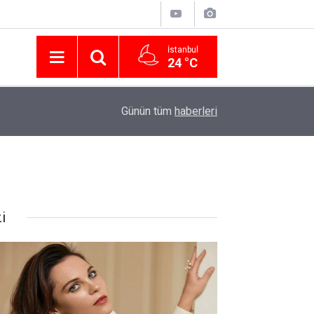
İstanbul
24 °C
Nissan Türkiye'den Temmuz 2026 Kampanyası! Q
16:23
Günün tüm
haberleri
Modellerinde Faizsiz Kredi ve İndirim Fırsatı
i