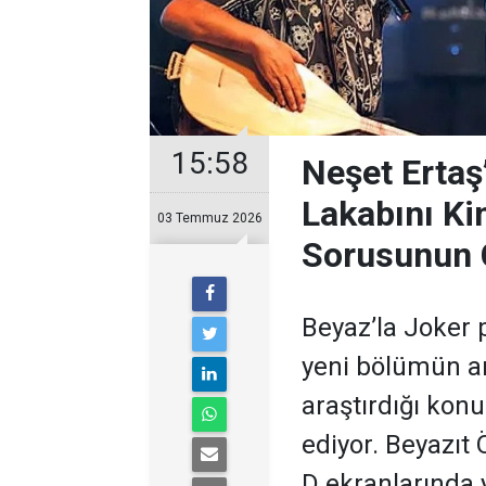
15:58
Neşet Ertaş
Lakabını Ki
03 Temmuz 2026
Sorusunun 
Beyaz’la Joker 
yeni bölümün ar
araştırdığı kon
ediyor. Beyazıt
D ekranlarında 