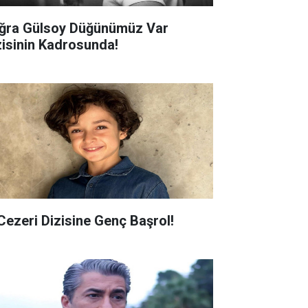
ğra Gülsoy Düğünümüz Var
zisinin Kadrosunda!
 Cezeri Dizisine Genç Başrol!