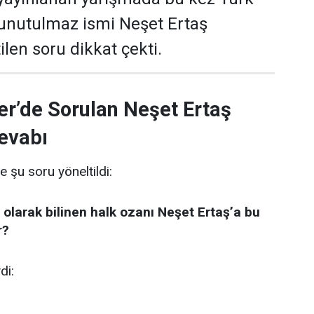
 unutulmaz ismi Neşet Ertaş
len soru dikkat çekti.
er’de Sorulan Neşet Ertaş
evabı
e şu soru yöneltildi:
 olarak bilinen halk ozanı Neşet Ertaş’a bu
r?
di: