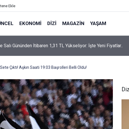
itene Ekle
ÜNCEL
EKONOMI
DIZI
MAGAZIN
YAŞAM
rtaş’a “Bozkırın Tezenesi” Lakabını Kim Verdi? Beyaz’la Joker
un Cevabı Merak Edildi
Sete Çıktı! Aşkın Saati 19:03 Başrolleri Belli Oldu!
Diz